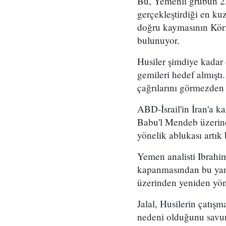
Bu, Yemenli grubun 2
gerçekleştirdiği en kuz
doğru kaymasının Körf
bulunuyor.
Husiler şimdiye kadar
gemileri hedef almıştı
çağrılarını görmezden
ABD-İsrail'in İran'a k
Babu'l Mendeb üzerind
yönelik ablukası artık 
Yemen analisti Ibrahim
kapanmasından bu yana
üzerinden yeniden yön
Jalal, Husilerin çatış
nedeni olduğunu savun