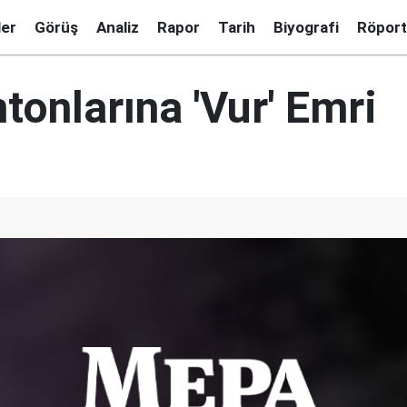
ler
Görüş
Analiz
Rapor
Tarih
Biyografi
Röport
onlarına 'Vur' Emri