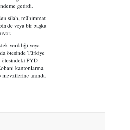
ündeme getirdi.
den silah, mühimmat
ybin'de veya bir başka
ıyor.
tek verildiği veya
 da ötesinde Türkiye
ır ötesindeki PYD
 Kobani kantonlarına
p mevzilerine anında