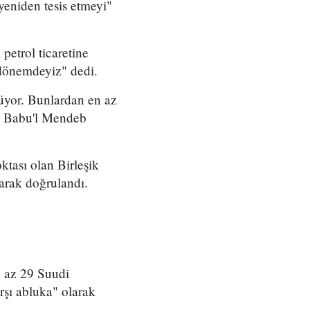
yeniden tesis etmeyi"
petrol ticaretine
 dönemdeyiz" dedi.
rüyor. Bunlardan en az
'ta Babu'l Mendeb
ktası olan Birleşik
arak doğrulandı.
n az 29 Suudi
şı abluka" olarak