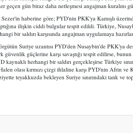
her geçen gün biraz daha netleşmesi angajman kuralını g
 Sezer'in haberine göre; PYD'nin PKK'ya Kamışlı üzerin
tığına ilişkin ciddi bulgular tespit edildi. Türkiye, Nusa
angi bir saldırı karşısında angajman uygulamaya hazırlan
, örgütün Suriye uzantısı PYD'den Nusaybin'de PKK'ya des
k güvenlik güçlerine karşı savaştığı tespit edilirse, bunun
D kaynaklı herhangi bir saldırı gerçekleşirse Türkiye sın
Halen olası kırmızı çizgi ihlaline karşı PYD'nin Afrin ve
iyette teyakkuzda bekleyen Suriye sınırındaki tank ve to