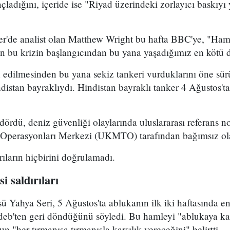
ladığını, içeride ise "Riyad üzerindeki zorlayıcı baskıyı 
er'de analist olan Matthew Wright bu hafta BBC'ye, "Ham 
dan bu krizin başlangıcından bu yana yaşadığımız en kötü
n edilmesinden bu yana sekiz tankeri vurduklarını öne sü
indistan bayraklıydı. Hindistan bayraklı tanker 4 Ağustos
dördü, deniz güvenliği olaylarında uluslararası referans no
i Operasyonları Merkezi (UKMTO) tarafından bağımsız ol
ıların hiçbirini doğrulamadı.
i saldırıları
sü Yahya Seri, 5 Ağustos'ta ablukanın ilk iki haftasında e
eb'ten geri döndüğünü söyledi. Bu hamleyi "ablukaya kar
un "her tırmanışa tırmanışla karşılık vereceğini" belirtti.