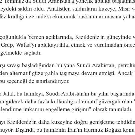
2 Temmuz'da Suudi Arabistan'a yönelik abluka başlatma
eydeki saldırı oldu. Analistler, saldırıların kuzeye, Mısır
ez krallığı üzerindeki ekonomik baskının artmasına yol a
 çoğunlukla Yemen açıklarında, Kızıldeniz'in güneyinde 
. Grup, Wafaa'yı ablukayı ihlal etmek ve vurulmadan önce
 gelmekle suçladı.
arşı savaşı başladığından bu yana Suudi Arabistan, petro
en alternatif güzergahla taşımaya devam etmişti. Ancak 
bu seçeneği de sınırlandırıyor.
 Jalal, bu hamleyi, Suudi Arabistan'ın bu yılın başların
 giderek daha fazla kullandığı alternatif güzergah olan
lendirme imkanını engelleme girişimi" olarak tanımladı.
mayı Kızıldeniz'in daha kuzeyine doğru genişletme tehdidi
uyor. Dışarıda bu hamlenin İran'ın Hürmüz Boğazı konu