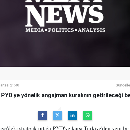
artesi 21:40
Güncell
PYD'ye yönelik angajman kuralının getirileceği beli
e'deki stratejik ortağı PYD'ye karşı Türkiye'den yeni bi