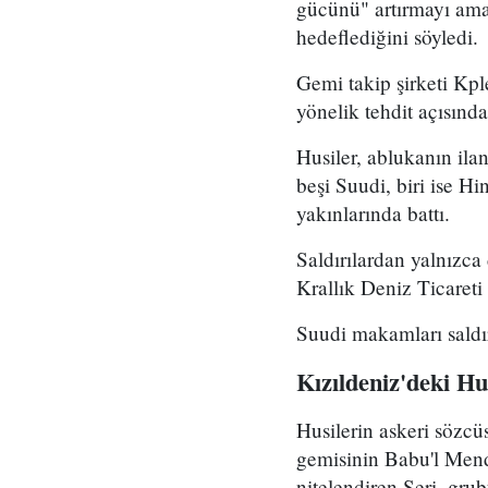
gücünü" artırmayı amaç
hedeflediğini söyledi.
Gemi takip şirketi Kpl
yönelik tehdit açısın
Husiler, ablukanın ila
beşi Suudi, biri ise H
yakınlarında battı.
Saldırılardan yalnızca 
Krallık Deniz Ticaret
Suudi makamları saldır
Kızıldeniz'deki Hus
Husilerin askeri sözcü
gemisinin Babu'l Mend
nitelendiren Seri, grub