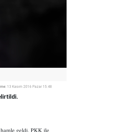
eme:
13 Kasım 2016 Pazar 15:48
rtildi.
r hamle geldi. PKK ile