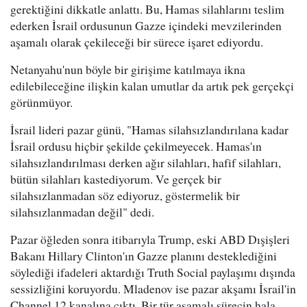
gerektiğini dikkatle anlattı. Bu, Hamas silahlarını teslim
ederken İsrail ordusunun Gazze içindeki mevzilerinden
aşamalı olarak çekileceği bir sürece işaret ediyordu.
Netanyahu'nun böyle bir girişime katılmaya ikna
edilebileceğine ilişkin kalan umutlar da artık pek gerçekçi
görünmüyor.
İsrail lideri pazar günü, "Hamas silahsızlandırılana kadar
İsrail ordusu hiçbir şekilde çekilmeyecek. Hamas'ın
silahsızlandırılması derken ağır silahları, hafif silahları,
bütün silahları kastediyorum. Ve gerçek bir
silahsızlanmadan söz ediyoruz, göstermelik bir
silahsızlanmadan değil" dedi.
Pazar öğleden sonra itibarıyla Trump, eski ABD Dışişleri
Bakanı Hillary Clinton'ın Gazze planını desteklediğini
söylediği ifadeleri aktardığı Truth Social paylaşımı dışında
sessizliğini koruyordu. Mladenov ise pazar akşamı İsrail'in
Channel 12 kanalına çıktı. Bir tür aşamalı sürecin hala