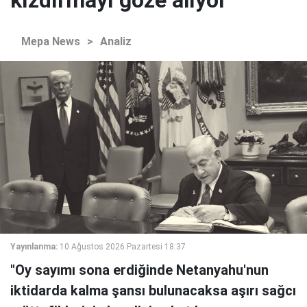
kızdırmayı göze alıyor
Mepa News
>
Analiz
Yayınlanma:
10 Ağustos 2026 Pazartesi 18:37
"Oy sayımı sona erdiğinde Netanyahu'nun
iktidarda kalma şansı bulunacaksa aşırı sağcı