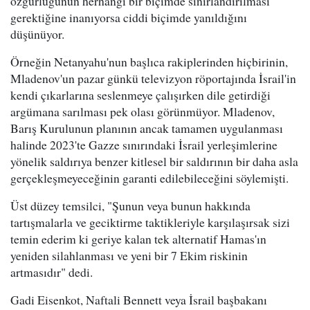
özgürlüğünün herhangi bir biçimde sınırlandırılması
gerektiğine inanıyorsa ciddi biçimde yanıldığını
düşünüyor.
Örneğin Netanyahu'nun başlıca rakiplerinden hiçbirinin,
Mladenov'un pazar günkü televizyon röportajında İsrail'in
kendi çıkarlarına seslenmeye çalışırken dile getirdiği
argümana sarılması pek olası görünmüyor. Mladenov,
Barış Kurulunun planının ancak tamamen uygulanması
halinde 2023'te Gazze sınırındaki İsrail yerleşimlerine
yönelik saldırıya benzer kitlesel bir saldırının bir daha asla
gerçekleşmeyeceğinin garanti edilebileceğini söylemişti.
Üst düzey temsilci, "Şunun veya bunun hakkında
tartışmalarla ve geciktirme taktikleriyle karşılaşırsak sizi
temin ederim ki geriye kalan tek alternatif Hamas'ın
yeniden silahlanması ve yeni bir 7 Ekim riskinin
artmasıdır" dedi.
Gadi Eisenkot, Naftali Bennett veya İsrail başbakanı