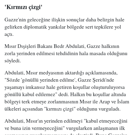
'Kırmızı çizgi'
Gazze'nin geleceğine ilişkin sonuçlar daha belirgin hale
gelirken diplomatik yankılar bölgede sert tepkilere yol
açtı.
Mısır Dışişleri Bakanı Bedr Abdulati, Gazze halkının
zorla yerinden edilmesi tehdidinin hala masada olduğunu
söyledi.
Abdulati, Mısır medyasının aktardığı açıklamasında,
"Sözde 'gönüllü yerinden edilme', Gazze Şeridi'nde
yaşamayı imkansız hale getiren koşullar oluşturuluyorsa
gönüllü kabul edilemez" dedi. Halkın bu koşullar altında
bölgeyi terk etmeye zorlanmasının Mısır ile Arap ve İslam
ülkeleri açısından "kırmızı çizgi" olduğunu vurguladı.
Abdulati, Mısır'ın yerinden edilmeyi "kabul etmeyeceğini
ve buna izin vermeyeceğini" vurgularken anlaşmanın ilk
aşamasının uygulanmamasını da eleştirdi. Buna Gazze'ye