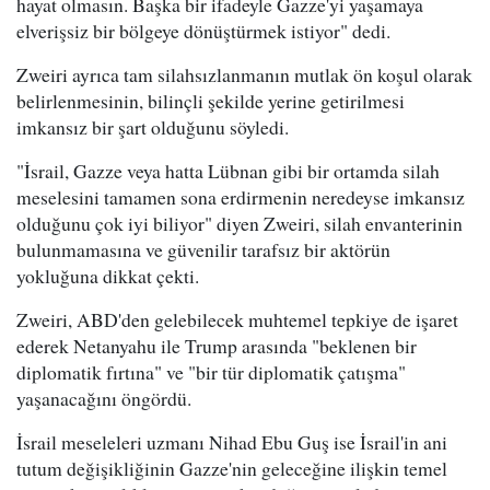
hayat olmasın. Başka bir ifadeyle Gazze'yi yaşamaya
elverişsiz bir bölgeye dönüştürmek istiyor" dedi.
Zweiri ayrıca tam silahsızlanmanın mutlak ön koşul olarak
belirlenmesinin, bilinçli şekilde yerine getirilmesi
imkansız bir şart olduğunu söyledi.
"İsrail, Gazze veya hatta Lübnan gibi bir ortamda silah
meselesini tamamen sona erdirmenin neredeyse imkansız
olduğunu çok iyi biliyor" diyen Zweiri, silah envanterinin
bulunmamasına ve güvenilir tarafsız bir aktörün
yokluğuna dikkat çekti.
Zweiri, ABD'den gelebilecek muhtemel tepkiye de işaret
ederek Netanyahu ile Trump arasında "beklenen bir
diplomatik fırtına" ve "bir tür diplomatik çatışma"
yaşanacağını öngördü.
İsrail meseleleri uzmanı Nihad Ebu Guş ise İsrail'in ani
tutum değişikliğinin Gazze'nin geleceğine ilişkin temel