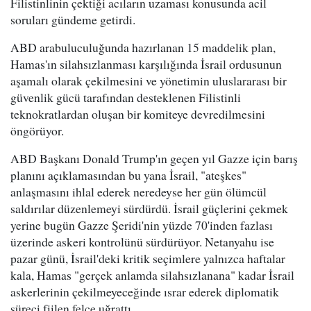
Filistinlinin çektiği acıların uzaması konusunda acil
soruları gündeme getirdi.
ABD arabuluculuğunda hazırlanan 15 maddelik plan,
Hamas'ın silahsızlanması karşılığında İsrail ordusunun
aşamalı olarak çekilmesini ve yönetimin uluslararası bir
güvenlik gücü tarafından desteklenen Filistinli
teknokratlardan oluşan bir komiteye devredilmesini
öngörüyor.
ABD Başkanı Donald Trump'ın geçen yıl Gazze için barış
planını açıklamasından bu yana İsrail, "ateşkes"
anlaşmasını ihlal ederek neredeyse her gün ölümcül
saldırılar düzenlemeyi sürdürdü. İsrail güçlerini çekmek
yerine bugün Gazze Şeridi'nin yüzde 70'inden fazlası
üzerinde askeri kontrolünü sürdürüyor. Netanyahu ise
pazar günü, İsrail'deki kritik seçimlere yalnızca haftalar
kala, Hamas "gerçek anlamda silahsızlanana" kadar İsrail
askerlerinin çekilmeyeceğinde ısrar ederek diplomatik
süreci fiilen felce uğrattı.