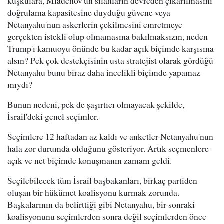
kuşkulara, Mladenov'un silahların devreden çıkarılmasını
doğrulama kapasitesine duyduğu güvene veya
Netanyahu'nun askerlerin çekilmesini emretmeye
gerçekten istekli olup olmamasına bakılmaksızın, neden
Trump'ı kamuoyu önünde bu kadar açık biçimde karşısına
alsın? Pek çok destekçisinin usta stratejist olarak gördüğü
Netanyahu bunu biraz daha incelikli biçimde yapamaz
mıydı?
Bunun nedeni, pek de şaşırtıcı olmayacak şekilde,
İsrail'deki genel seçimler.
Seçimlere 12 haftadan az kaldı ve anketler Netanyahu'nun
hala zor durumda olduğunu gösteriyor. Artık seçmenlere
açık ve net biçimde konuşmanın zamanı geldi.
Seçilebilecek tüm İsrail başbakanları, birkaç partiden
oluşan bir hükümet koalisyonu kurmak zorunda.
Başkalarının da belirttiği gibi Netanyahu, bir sonraki
koalisyonunu seçimlerden sonra değil seçimlerden önce