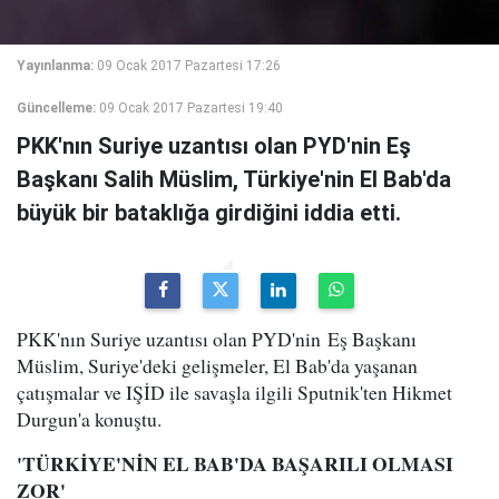
Yayınlanma:
09 Ocak 2017 Pazartesi 17:26
Güncelleme:
09 Ocak 2017 Pazartesi 19:40
PKK'nın Suriye uzantısı olan PYD'nin Eş
Başkanı Salih Müslim, Türkiye'nin El Bab'da
büyük bir bataklığa girdiğini iddia etti.
PKK'nın Suriye uzantısı olan PYD'nin Eş Başkanı
Müslim, Suriye'deki gelişmeler, El Bab'da yaşanan
çatışmalar ve IŞİD ile savaşla ilgili Sputnik'ten Hikmet
Durgun'a konuştu.
'TÜRKİYE'NİN EL BAB'DA BAŞARILI OLMASI
ZOR'