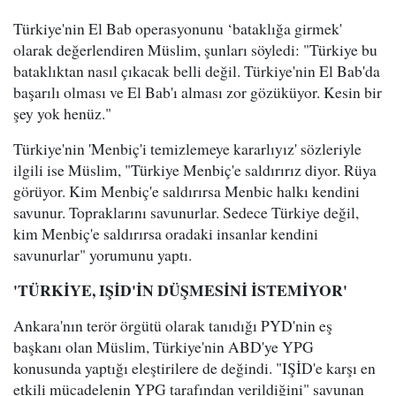
Türkiye'nin El Bab operasyonunu ‘bataklığa girmek'
olarak değerlendiren Müslim, şunları söyledi: "Türkiye bu
bataklıktan nasıl çıkacak belli değil. Türkiye'nin El Bab'da
başarılı olması ve El Bab'ı alması zor gözüküyor. Kesin bir
şey yok henüz."
Türkiye'nin 'Menbiç'i temizlemeye kararlıyız' sözleriyle
ilgili ise Müslim, "Türkiye Menbiç'e saldırırız diyor. Rüya
görüyor. Kim Menbiç'e saldırırsa Menbic halkı kendini
savunur. Topraklarını savunurlar. Sedece Türkiye değil,
kim Menbiç'e saldırırsa oradaki insanlar kendini
savunurlar" yorumunu yaptı.
'TÜRKİYE, IŞİD'İN DÜŞMESİNİ İSTEMİYOR'
Ankara'nın terör örgütü olarak tanıdığı PYD'nin eş
başkanı olan Müslim, Türkiye'nin ABD'ye YPG
konusunda yaptığı eleştirilere de değindi. "IŞİD'e karşı en
etkili mücadelenin YPG tarafından verildiğini" savunan