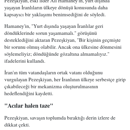
Pezeşkiyan, eski lider Ali Hamaney'in, yurt dışında
yaşayan İranlıların ülkeye dönüşü konusunda daha
kapsayıcı bir yaklaşımı benimsediğini de söyledi.
Hamaney'in, "Yurt dışında yaşayan İranlılar geri
döndüklerinde sorun yaşamamalı." görüşünü
desteklediğini aktaran Pezeşkiyan, "Bir kişinin geçmişte
bir sorunu olmuş olabilir. Ancak ona ülkesine dönmesini
söylemeliyiz; döndüğünde gözaltına almamalıyız."
ifadelerini kullandı.
İran'ın tüm vatandaşların ortak vatanı olduğunu
vurgulayan Pezeşkiyan, her İranlının ülkeye serbestçe girip
çıkabileceği bir mekanizma oluşturulmasının
hedeflendiğini kaydetti.
"Acılar halen taze"
Pezeşkiyan, savaşın toplumda bıraktığı derin izlere de
dikkat çekti.