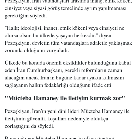
Pezeşkiyan, İran vatandaşları arasında inanç, etnik köken,
cinsiyet veya siyasi görüş temelinde ayrım yapılmaması
gerektiğini söyledi.
"Halk; ideolojisi, inancı, etnik kökeni veya cinsiyeti ne
olursa olsun bu ülkede yaşayan herkesdir." diyen
Pezeşkiyan, devletin tüm vatandaşlara adaletle yaklaşmak
zorunda olduğunu vurguladı.
Ülkede bu konuda önemli eksiklikler bulunduğunu kabul
eden İran Cumhurbaşkanı, gerekli reformların zaman
alacağını ancak İran'ın bugüne kadar ayakta kalmasını
sağlayanın halkın fedakârlığı olduğunu ifade etti.
"Mücteba Hamaney ile iletişim kurmak zor"
Pezeşkiyan, İran'ın yeni dini lideri Mücteba Hamaney ile
iletişimin güvenlik koşulları nedeniyle oldukça
zorlaştığını da söyledi.
Buna rağmen Mücteba Hamaney'in ülke yönetimi