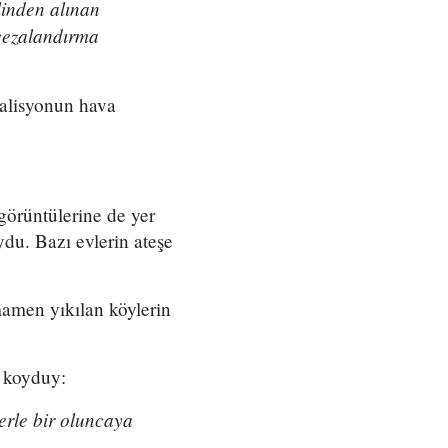
linden alınan
l cezalandırma
alisyonun hava
görüntülerine de yer
oydu. Bazı evlerin ateşe
mamen yıkılan köylerin
a koyduy:
yerle bir oluncaya