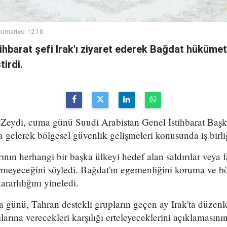
umartesi 12:18
ihbarat şefi Irak'ı ziyaret ederek Bağdat hükümeti
irdi.
Zeydi, cuma günü Suudi Arabistan Genel İstihbarat Başka
 gelerek bölgesel güvenlik gelişmeleri konusunda iş birli
rının herhangi bir başka ülkeyi hedef alan saldırılar veya fa
rmeyeceğini söyledi. Bağdat'ın egemenliğini koruma ve bö
arlılığını yineledi.
a günü, Tahran destekli grupların geçen ay Irak'ta düze
larına verecekleri karşılığı erteleyeceklerini açıklamasın