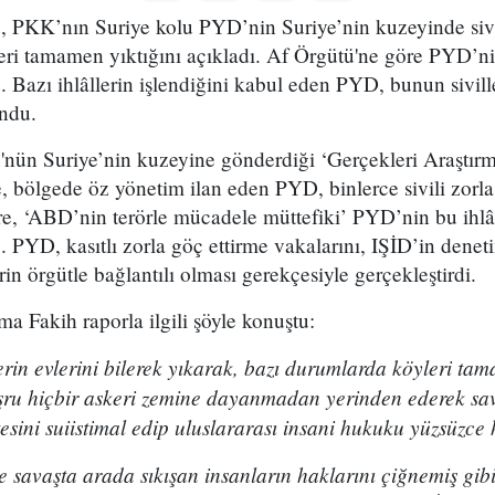
ü, PKK’nın Suriye kolu PYD’nin Suriye’nin kuzeyinde sivi
yleri tamamen yıktığını açıkladı. Af Örgütü'ne göre PYD’nin
. Bazı ihlâllerin işlendiğini kabul eden PYD, bunun sivill
ndu.
ü'nün Suriye’nin kuzeyine gönderdiği ‘Gerçekleri Araştır
, bölgede öz yönetim ilan eden PYD, binlerce sivili zorla 
re, ‘ABD’nin terörle mücadele müttefiki’ PYD’nin bu ihlâl
. PYD, kasıtlı zorla göç ettirme vakalarını, IŞİD’in denet
erin örgütle bağlantılı olması gerekçesiyle gerçekleştirdi.
 Fakih raporla ilgili şöyle konuştu:
lerin evlerini bilerek yıkarak, bazı durumlarda köyleri ta
eşru hiçbir askeri zemine dayanmadan yerinden ederek sa
tesini suiistimal edip uluslararası insani hukuku yüzsüzce 
e savaşta arada sıkışan insanların haklarını çiğnemiş gi