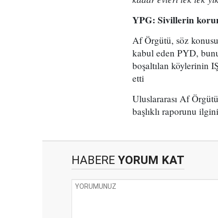
YPG: Sivillerin koru
Af Örgütü, söz konusu i
kabul eden PYD, bunun
boşaltılan köylerinin 
etti
Uluslararası Af Örgü
başlıklı raporunu ilgi
HABERE
YORUM KAT