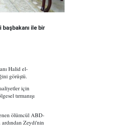
 başbakanı ile bir
nı Halid el-
ğini görüştü.
aliyetler için
lgesel tırmanışı
nlenen ölümcül ABD-
ın ardından Zeydi'nin