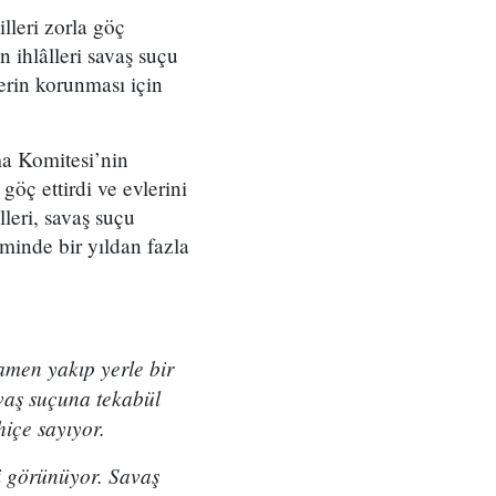
lleri zorla göç
 ihlâlleri savaş suçu
erin korunması için
ma Komitesi’nin
göç ettirdi ve evlerini
leri, savaş suçu
iminde bir yıldan fazla
mamen yakıp yerle bir
vaş suçuna tekabül
hiçe sayıyor.
bi görünüyor. Savaş