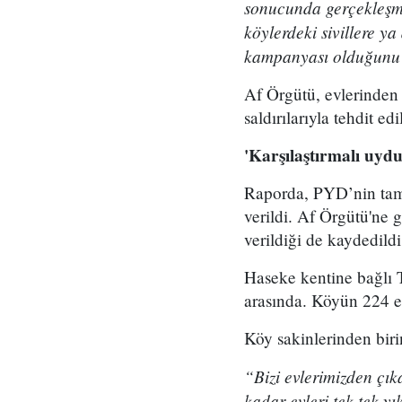
sonucunda gerçekleşmey
köylerdeki sivillere ya
kampanyası olduğunu ka
Af Örgütü, evlerinden
saldırılarıyla tehdit edi
'Karşılaştırmalı uydu
Raporda, PYD’nin tamam
verildi. Af Örgütü'ne g
verildiği de kaydedildi
Haseke kentine bağlı 
arasında. Köyün 224 e
Köy sakinlerinden biri
“Bizi evlerimizden çıka
kadar evleri tek tek yık