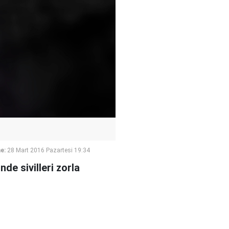
e:
28 Mart 2016 Pazartesi 19:34
de sivilleri zorla