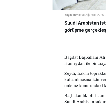
Yayınlanma:
08 Ağustos 2026 C
Suudi Arabistan ist
görüşme gerçekleşt
Bağdat Başbakanı Ali 
Humeydan ile bir araya
Zeydi, Irak'ın toprakla
kullanılmasına izin ve
önleme konusundaki kar
Başbakanlık ofisi cum
Suudi Arabistan saldırı