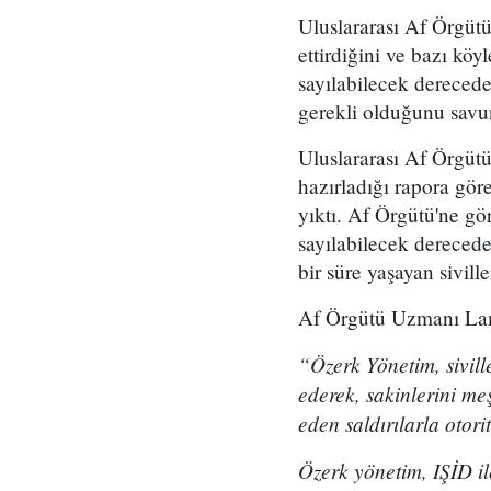
Uluslararası Af Örgüt
ettirdiğini ve bazı kö
sayılabilecek derecede
gerekli olduğunu savu
Uluslararası Af Örgüt
hazırladığı rapora göre
yıktı. Af Örgütü'ne gö
sayılabilecek derecede
bir süre yaşayan sivill
Af Örgütü Uzmanı Lama
“
Özerk Yönetim, s
ivil
ederek, sakinlerini m
eden saldırılarla otori
Özerk yönetim, IŞİD il