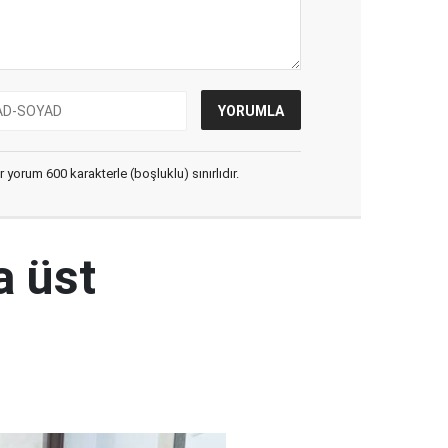
yorum 600 karakterle (boşluklu) sınırlıdır.
a üst