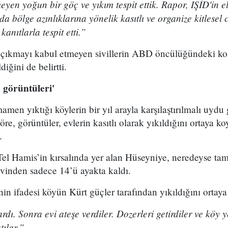
en yoğun bir göç ve yıkım tespit ettik. Rapor, IŞİD'in e
 da bölge azınlıklarına yönelik kasıtlı ve organize kitlese
nıtlarla tespit etti.”
 çıkmayı kabul etmeyen sivillerin ABD öncülüğündeki ko
ldiğini de belirtti.
 görüntüleri'
en yıktığı köylerin bir yıl arayla karşılaştırılmalı uydu 
öre, görüntüler, evlerin kasıtlı olarak yıkıldığını ortaya k
.
Tel Hamis’in kırsalında yer alan Hüseyniye, neredeyse ta
vinden sadece 14’ü ayakta kaldı.
nin ifadesi köyün Kürt güçler tarafından yıkıldığını ortay
rdı. Sonra evi ateşe verdiler. Dozerleri getirdiler ve köy 
tılar.”