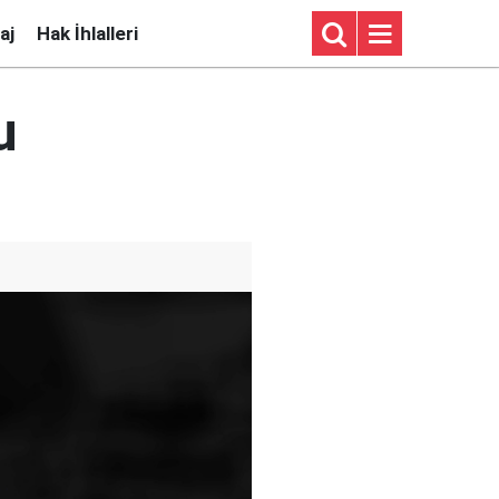
aj
Hak İhlalleri
u