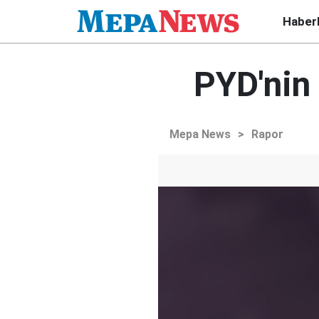
Haber
PYD'nin
Mepa News
>
Rapor