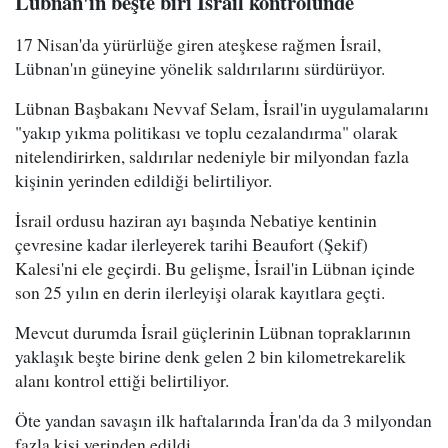
Lübnan'ın beşte biri İsrail kontrolünde
17 Nisan'da yürürlüğe giren ateşkese rağmen İsrail,
Lübnan'ın güneyine yönelik saldırılarını sürdürüyor.
Lübnan Başbakanı Nevvaf Selam, İsrail'in uygulamalarını
"yakıp yıkma politikası ve toplu cezalandırma" olarak
nitelendirirken, saldırılar nedeniyle bir milyondan fazla
kişinin yerinden edildiği belirtiliyor.
İsrail ordusu haziran ayı başında Nebatiye kentinin
çevresine kadar ilerleyerek tarihi Beaufort (Şekif)
Kalesi'ni ele geçirdi. Bu gelişme, İsrail'in Lübnan içinde
son 25 yılın en derin ilerleyişi olarak kayıtlara geçti.
Mevcut durumda İsrail güçlerinin Lübnan topraklarının
yaklaşık beşte birine denk gelen 2 bin kilometrekarelik
alanı kontrol ettiği belirtiliyor.
Öte yandan savaşın ilk haftalarında İran'da da 3 milyondan
fazla kişi yerinden edildi.