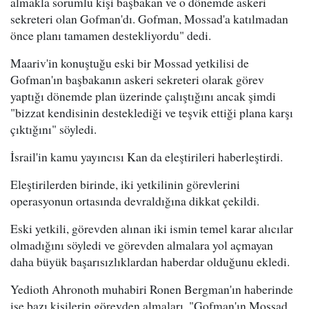
almakla sorumlu kişi başbakan ve o dönemde askeri
sekreteri olan Gofman'dı. Gofman, Mossad'a katılmadan
önce planı tamamen destekliyordu" dedi.
Maariv'in konuştuğu eski bir Mossad yetkilisi de
Gofman'ın başbakanın askeri sekreteri olarak görev
yaptığı dönemde plan üzerinde çalıştığını ancak şimdi
"bizzat kendisinin desteklediği ve teşvik ettiği plana karşı
çıktığını" söyledi.
İsrail'in kamu yayıncısı Kan da eleştirileri haberleştirdi.
Eleştirilerden birinde, iki yetkilinin görevlerini
operasyonun ortasında devraldığına dikkat çekildi.
Eski yetkili, görevden alınan iki ismin temel karar alıcılar
olmadığını söyledi ve görevden almalara yol açmayan
daha büyük başarısızlıklardan haberdar olduğunu ekledi.
Yedioth Ahronoth muhabiri Ronen Bergman'ın haberinde
ise bazı kişilerin görevden almaları, "Gofman'ın Mossad