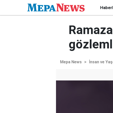
Haber
Ramazan
gözlem
Mepa News
>
İnsan ve Ya