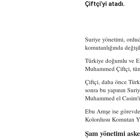
Çiftçi'yi atadı.
Suriye yönetimi, ord
komutanlığında değişikl
Türkiye doğumlu ve Es
Muhammed Çiftçi, tüm
Çiftçi, daha önce Tür
sonra bu yapının Suri
Muhammed el Casim'in
Ebu Amşe ise görevden
Kolordusu Komutan Yar
Şam yönetimi asker