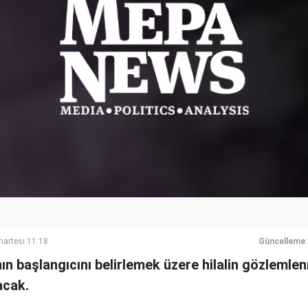
artesi 11:18
Güncelleme:
n başlangıcını belirlemek üzere hilalin gözleml
acak.