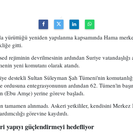
uda yürüttüğü yeniden yapılanma kapsamında Hama merke
iğe gitti.
ed rejiminin devrilmesinin ardından Suriye vatandaşlığı
enin yeni komutanı olarak atandı.
kiye destekli Sultan Süleyman Şah Tümeni'nin komutanlığ
ye ordusuna entegrasyonunun ardından 62. Tümen'in başın
 (Ebu Amşe) yerine göreve başladı.
 tamamen alınmadı. Askeri yetkililer, kendisini Merkez B
dımcılığı görevine kaydırdı.
i yapıyı güçlendirmeyi hedefliyor