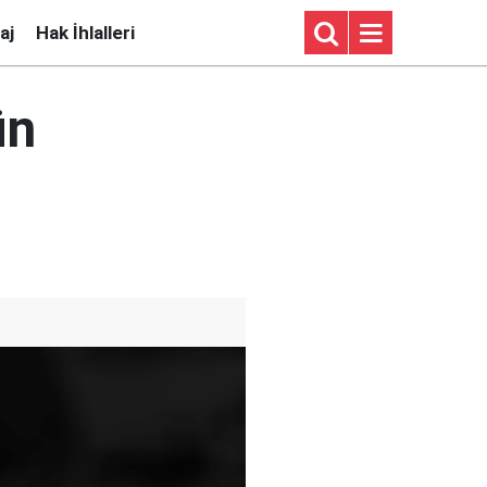
aj
Hak İhlalleri
ün