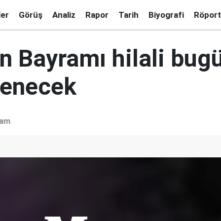
ler
Görüş
Analiz
Rapor
Tarih
Biyografi
Röport
 Bayramı hilali bug
lenecek
şam