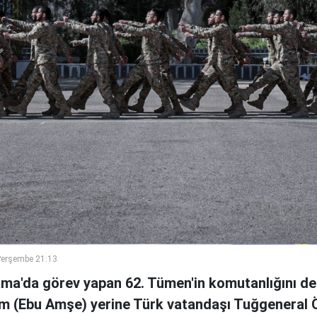
Perşembe 21:13
ama'da görev yapan 62. Tümen'in komutanlığını de
m (Ebu Amşe) yerine Türk vatandaşı Tuğgenera