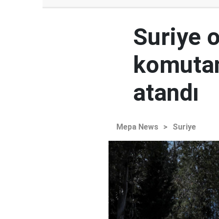
Suriye 
komutan
atandı
Mepa News
>
Suriye