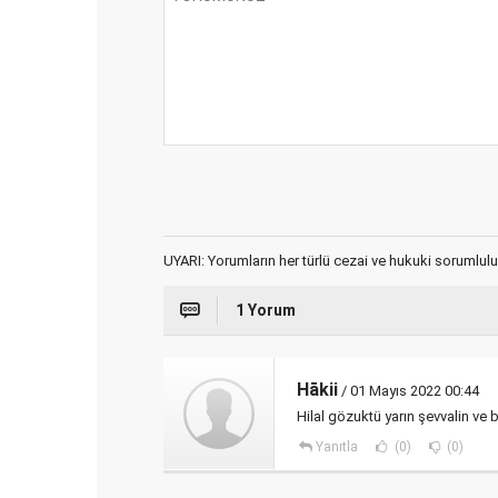
UYARI: Yorumların her türlü cezai ve hukuki sorumlulu
1 Yorum
Hākii
/ 01 Mayıs 2022 00:44
Hilal gözuktü yarın şevvalin ve
Yanıtla
(0)
(0)