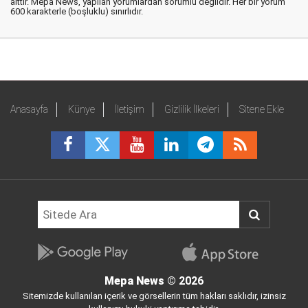
aittir. Mepa News, yapılan yorumlardan sorumlu değildir. Her bir yorum
600 karakterle (boşluklu) sınırlıdır.
Anasayfa
Künye
İletişim
Gizlilik İlkeleri
Sitene Ekle
Mepa News
© 2026
Sitemizde kullanılan içerik ve görsellerin tüm hakları saklıdır, izinsiz