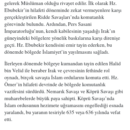
gelerek Müslüman olduğu rivayet edilir. İlk olarak Hz.
Ebubekir’in hilafeti döneminde zekat vermeyenlere karşı
gerçekleştirilen Ridde Savaşları’nda komutanlık
görevinde bulundu. Ardından, Pers Sasani
İmparatorluğu’nun, kendi kabilesinin yaşadığı Irak’ın
güneyindeki bölgelere yönelik baskılarına karşı direnişe
geçti. Hz. Ebubekir kendisini emir tayin ederken, bu
dönemde bölgede İslamiyet’in yayılmasını sağladı.
İlerleyen dönemde bölgeye kumandan tayin edilen Halid
bin Velid ile beraber Irak ve çevresinin fethinde rol
oynadı, birçok savaşta İslam ordularını komuta etti. Hz.
Ömer’in hilafeti devrinde de bölgede komutanlık
vazifesini sürdürdü. Nemarık Savaşı ve Köprü Savaşı gibi
muharebelerde büyük paya sahipti. Köprü Savaşı’nda
İslam ordusunun hezimete uğramasını engellediği esnada
yaralandı, bu yaranın tesiriyle 635 veya 636 yılında vefat
etti.