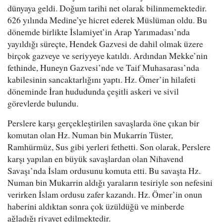
dünyaya geldi. Doğum tarihi net olarak bilinmemektedir.
626 yılında Medine’ye hicret ederek Müslüman oldu. Bu
dönemde birlikte İslamiyet’in Arap Yarımadası’nda
yayıldığı süreçte, Hendek Gazvesi de dahil olmak üzere
birçok gazveye ve seriyyeye katıldı. Ardından Mekke’nin
fethinde, Huneyn Gazvesi’nde ve Taif Muhasarası’nda
kabilesinin sancaktarlığını yaptı. Hz. Ömer’in hilafeti
döneminde İran hududunda çeşitli askeri ve sivil
görevlerde bulundu.
Perslere karşı gerçekleştirilen savaşlarda öne çıkan bir
komutan olan Hz. Numan bin Mukarrin Tüster,
Ramhürmüz, Sus gibi yerleri fethetti. Son olarak, Perslere
karşı yapılan en büyük savaşlardan olan Nihavend
Savaşı’nda İslam ordusunu komuta etti. Bu savaşta Hz.
Numan bin Mukarrin aldığı yaraların tesiriyle son nefesini
verirken İslam ordusu zafer kazandı. Hz. Ömer’in onun
haberini aldıktan sonra çok üzüldüğü ve minberde
ağladığı rivayet edilmektedir.