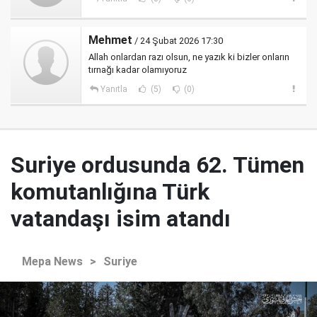
Mehmet
/ 24 Şubat 2026 17:30
Allah onlardan razı olsun, ne yazık ki bizler onların
tırnağı kadar olamıyoruz
Yanıtla
(5)
(0)
Suriye ordusunda 62. Tümen
komutanlığına Türk
vatandaşı isim atandı
Mepa News
>
Suriye