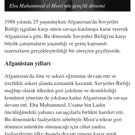
Ebu Muhammed el Mısri'nin gençlik dönemi
1988 yılında 25 yaşındayken Afganistan'da Sovyetler
Birliği işgaline karşı süren savaşa katılmaya karar vererek
Afganistan'a gitti. Bu dönemde Sovyetler Birliği'ne karşı
büyük çatışmaların yaşandığı ve geniş kapsamlı
taarruzların gerçekleştirildiği bir süreçten geçiliyordu.
Afganistan yılları
Afganistan'da ilmi ve askeri eğitimine devam etti ve
özellikle askeri alanda uzmanlık kazandı. Sovyetler Birliği
mağlup olarak ülkeden geri çekilene ve desteklediği
komünist yönetim de yıkılana kadar Afganistan'da savaşa
devam etti. Ebu Muhammed, Usame bin Ladin
öncülüğündeki yabancı savaşçılarla birlikte hareket etti.
Bu dönemdeki faaliyetleri sebebiyle Mısır'a tekrar geri
dönmesi mümkün olmayacağı için cihat yanlısı
faaliyetlerine ülke dışında devam etmeye karar verdi.