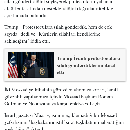
silah gönderildiğini söyleyerek protestoların yabancı
aktörler tarafından desteklendiğini doğrular nitelikte
açıklamada bulundu.
Trump, "Protestoculara silah gönderdik, hem de çok
sayıda" dedi ve "Kürtlerin silahları kendilerine
sakladığını" iddia etti.
Trump İranlı protestoculara
silah gönderdiklerini itiraf
etti
İki Mossad yetkilisinin görevden alınması kararı, İsrail
güvenlik yapılanması içinde Mossad başkanı Roman
Gofman ve Netanyahu'ya karşı tepkiye yol açtı.
İsrail gazetesi Maariv, ismini açıklamadığı bir Mossad
yetkilisinin "başbakanın istihbarat teşkilatını mahvettiğini
söylediğini" aktardı.