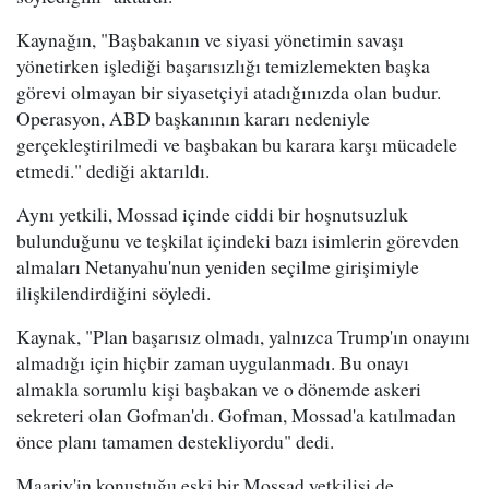
Kaynağın, "Başbakanın ve siyasi yönetimin savaşı
yönetirken işlediği başarısızlığı temizlemekten başka
görevi olmayan bir siyasetçiyi atadığınızda olan budur.
Operasyon, ABD başkanının kararı nedeniyle
gerçekleştirilmedi ve başbakan bu karara karşı mücadele
etmedi." dediği aktarıldı.
Aynı yetkili, Mossad içinde ciddi bir hoşnutsuzluk
bulunduğunu ve teşkilat içindeki bazı isimlerin görevden
almaları Netanyahu'nun yeniden seçilme girişimiyle
ilişkilendirdiğini söyledi.
Kaynak, "Plan başarısız olmadı, yalnızca Trump'ın onayını
almadığı için hiçbir zaman uygulanmadı. Bu onayı
almakla sorumlu kişi başbakan ve o dönemde askeri
sekreteri olan Gofman'dı. Gofman, Mossad'a katılmadan
önce planı tamamen destekliyordu" dedi.
Maariv'in konuştuğu eski bir Mossad yetkilisi de