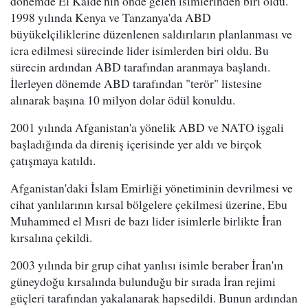
dönemde El Kaide'nin önde gelen isimlerinden biri oldu.
1998 yılında Kenya ve Tanzanya'da ABD
büyükelçiliklerine düzenlenen saldırıların planlanması ve
icra edilmesi sürecinde lider isimlerden biri oldu. Bu
sürecin ardından ABD tarafından aranmaya başlandı.
İlerleyen dönemde ABD tarafından "terör" listesine
alınarak başına 10 milyon dolar ödül konuldu.
2001 yılında Afganistan'a yönelik ABD ve NATO işgali
başladığında da direniş içerisinde yer aldı ve birçok
çatışmaya katıldı.
Afganistan'daki İslam Emirliği yönetiminin devrilmesi ve
cihat yanlılarının kırsal bölgelere çekilmesi üzerine, Ebu
Muhammed el Mısri de bazı lider isimlerle birlikte İran
kırsalına çekildi.
2003 yılında bir grup cihat yanlısı isimle beraber İran'ın
güneydoğu kırsalında bulunduğu bir sırada İran rejimi
güçleri tarafından yakalanarak hapsedildi. Bunun ardından