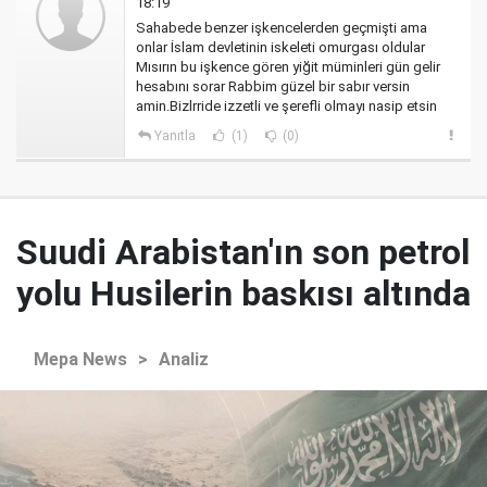
18:19
Sahabede benzer işkencelerden geçmişti ama
onlar İslam devletinin iskeleti omurgası oldular
Mısırın bu işkence gören yiğit müminleri gün gelir
hesabını sorar Rabbim güzel bir sabır versin
amin.Bizlrride izzetli ve şerefli olmayı nasip etsin
Yanıtla
(1)
(0)
Suudi Arabistan'ın son petrol
yolu Husilerin baskısı altında
Mepa News
>
Analiz