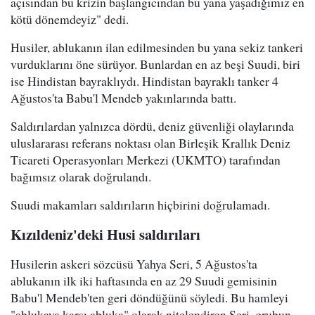
açısından bu krizin başlangıcından bu yana yaşadığımız en
kötü dönemdeyiz" dedi.
Husiler, ablukanın ilan edilmesinden bu yana sekiz tankeri
vurduklarını öne sürüyor. Bunlardan en az beşi Suudi, biri
ise Hindistan bayraklıydı. Hindistan bayraklı tanker 4
Ağustos'ta Babu'l Mendeb yakınlarında battı.
Saldırılardan yalnızca dördü, deniz güvenliği olaylarında
uluslararası referans noktası olan Birleşik Krallık Deniz
Ticareti Operasyonları Merkezi (UKMTO) tarafından
bağımsız olarak doğrulandı.
Suudi makamları saldırıların hiçbirini doğrulamadı.
Kızıldeniz'deki Husi saldırıları
Husilerin askeri sözcüsü Yahya Seri, 5 Ağustos'ta
ablukanın ilk iki haftasında en az 29 Suudi gemisinin
Babu'l Mendeb'ten geri döndüğünü söyledi. Bu hamleyi
"ablukaya karşı abluka" olarak nitelendiren Seri, grubun