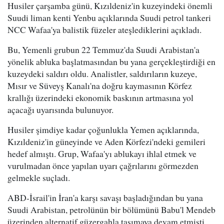
Husiler çarşamba günü, Kızıldeniz'in kuzeyindeki önemli
Suudi liman kenti Yenbu açıklarında Suudi petrol tankeri
NCC Wafaa'ya balistik füzeler ateşlediklerini açıkladı.
Bu, Yemenli grubun 22 Temmuz'da Suudi Arabistan'a
yönelik abluka başlatmasından bu yana gerçekleştirdiği en
kuzeydeki saldırı oldu. Analistler, saldırıların kuzeye,
Mısır ve Süveyş Kanalı'na doğru kaymasının Körfez
krallığı üzerindeki ekonomik baskının artmasına yol
açacağı uyarısında bulunuyor.
Husiler şimdiye kadar çoğunlukla Yemen açıklarında,
Kızıldeniz'in güneyinde ve Aden Körfezi'ndeki gemileri
hedef almıştı. Grup, Wafaa'yı ablukayı ihlal etmek ve
vurulmadan önce yapılan uyarı çağrılarını görmezden
gelmekle suçladı.
ABD-İsrail'in İran'a karşı savaşı başladığından bu yana
Suudi Arabistan, petrolünün bir bölümünü Babu'l Mendeb
üzerinden alternatif güzergahla taşımaya devam etmişti.