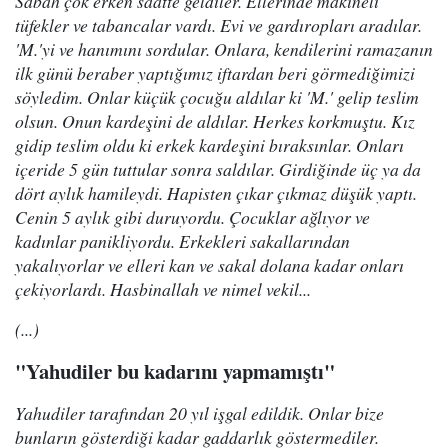
Sabah çok erken saatte geldiler. Ellerinde makineli
tüfekler ve tabancalar vardı. Evi ve gardıropları aradılar.
'M.'yi ve hanımını sordular. Onlara, kendilerini ramazanın
ilk günü beraber yaptığımız iftardan beri görmediğimizi
söyledim. Onlar küçük çocuğu aldılar ki 'M.' gelip teslim
olsun. Onun kardeşini de aldılar. Herkes korkmuştu. Kız
gidip teslim oldu ki erkek kardeşini bıraksınlar. Onları
içeride 5 gün tuttular sonra saldılar. Girdiğinde üç ya da
dört aylık hamileydi. Hapisten çıkar çıkmaz düşük yaptı.
Cenin 5 aylık gibi duruyordu. Çocuklar ağlıyor ve
kadınlar panikliyordu. Erkekleri sakallarından
yakalıyorlar ve elleri kan ve sakal dolana kadar onları
çekiyorlardı. Hasbinallah ve nimel vekil...
(...)
"Yahudiler bu kadarını yapmamıştı"
Yahudiler tarafından 20 yıl işgal edildik. Onlar bize
bunların gösterdiği kadar gaddarlık göstermediler.