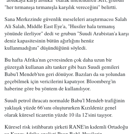
"her tırmanışa tırmanışla karşılık vereceğini" belirtti.
Sana Merkezinde güvenlik meseleleri araştırmacısı Salah
Ali Salah, Middle East Eye'a, "Husiler hala tırmanış
yönünde ilerliyor" dedi ve grubun "Suudi Arabistan'a karşı
deniz kapasitesinin bütün ağırlığını henüz
kullanmadığını" düşündüğünü söyledi.
Bu hafta Afrika'nın çevresinden çok daha uzun bir
güzergah kullanan altı tanker gibi bazı Suudi gemileri
Babu'l Mendeb'ten geri dönüyor. Bazıları da su yolundan
geçebilmek için vericilerini kapatıyor. Bloomberg'in
haberine göre bu yöntem de kullanılıyor.
Suudi petrol ihracatı normalde Babu'l Mendeb trafiğinin
yaklaşık yüzde 66'sını oluştururken Kızıldeniz genel
olarak küresel ticaretin yüzde 10 ila 12'sini taşıyor.
Küresel risk istihbaratı şirketi RANE'in kıdemli Ortadoğu
ve Kuzey Afrika analisti Ryan Bohl, Husilerin