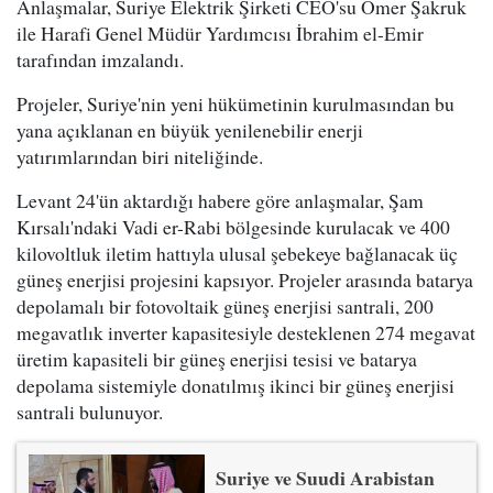
Anlaşmalar, Suriye Elektrik Şirketi CEO'su Ömer Şakruk
ile Harafi Genel Müdür Yardımcısı İbrahim el-Emir
tarafından imzalandı.
Projeler, Suriye'nin yeni hükümetinin kurulmasından bu
yana açıklanan en büyük yenilenebilir enerji
yatırımlarından biri niteliğinde.
Levant 24'ün aktardığı habere göre anlaşmalar, Şam
Kırsalı'ndaki Vadi er-Rabi bölgesinde kurulacak ve 400
kilovoltluk iletim hattıyla ulusal şebekeye bağlanacak üç
güneş enerjisi projesini kapsıyor. Projeler arasında batarya
depolamalı bir fotovoltaik güneş enerjisi santrali, 200
megavatlık inverter kapasitesiyle desteklenen 274 megavat
üretim kapasiteli bir güneş enerjisi tesisi ve batarya
depolama sistemiyle donatılmış ikinci bir güneş enerjisi
santrali bulunuyor.
Suriye ve Suudi Arabistan