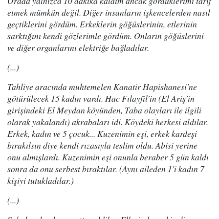
Orada yalnızca 10 dakika kaldım ancak gördüklerimi tarif
etmek mümkün değil. Diğer insanların işkencelerden nasıl
geçtiklerini gördüm. Erkeklerin göğüslerinin, etlerinin
sarktığını kendi gözlerimle gördüm. Onların göğüslerini
ve diğer organlarını elektriğe bağladılar.
(...)
Tahliye aracında muhtemelen Kanatir Hapishanesi'ne
götürülecek 15 kadın vardı. Hac Fılayfil'in (El Ariş'in
girişindeki El Meydan köyünden, Taba olayları ile ilgili
olarak yakalandı) akrabaları idi. Köydeki herkesi aldılar.
Erkek, kadın ve 5 çocuk... Kuzenimin eşi, erkek kardeşi
bırakılsın diye kendi rızasıyla teslim oldu. Abisi yerine
onu almışlardı. Kuzenimin eşi onunla beraber 5 gün kaldı
sonra da onu serbest bıraktılar. (Aynı aileden 1'i kadın 7
kişiyi tutukladılar.)
(...)