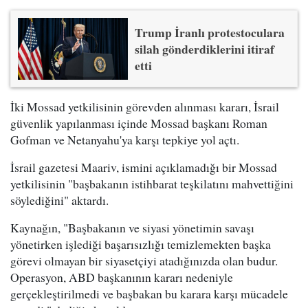
Trump İranlı protestoculara
silah gönderdiklerini itiraf
etti
İki Mossad yetkilisinin görevden alınması kararı, İsrail
güvenlik yapılanması içinde Mossad başkanı Roman
Gofman ve Netanyahu'ya karşı tepkiye yol açtı.
İsrail gazetesi Maariv, ismini açıklamadığı bir Mossad
yetkilisinin "başbakanın istihbarat teşkilatını mahvettiğini
söylediğini" aktardı.
Kaynağın, "Başbakanın ve siyasi yönetimin savaşı
yönetirken işlediği başarısızlığı temizlemekten başka
görevi olmayan bir siyasetçiyi atadığınızda olan budur.
Operasyon, ABD başkanının kararı nedeniyle
gerçekleştirilmedi ve başbakan bu karara karşı mücadele