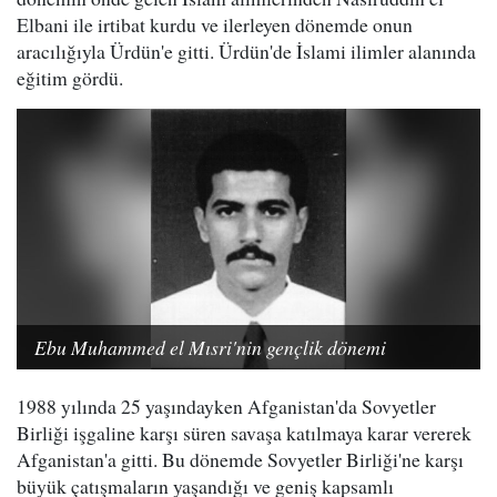
Elbani ile irtibat kurdu ve ilerleyen dönemde onun
aracılığıyla Ürdün'e gitti. Ürdün'de İslami ilimler alanında
eğitim gördü.
Ebu Muhammed el Mısri'nin gençlik dönemi
1988 yılında 25 yaşındayken Afganistan'da Sovyetler
Birliği işgaline karşı süren savaşa katılmaya karar vererek
Afganistan'a gitti. Bu dönemde Sovyetler Birliği'ne karşı
büyük çatışmaların yaşandığı ve geniş kapsamlı