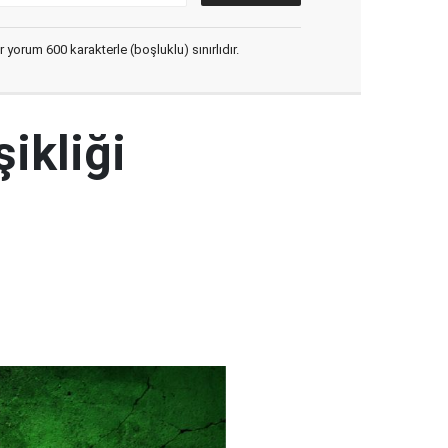
yorum 600 karakterle (boşluklu) sınırlıdır.
şikliği