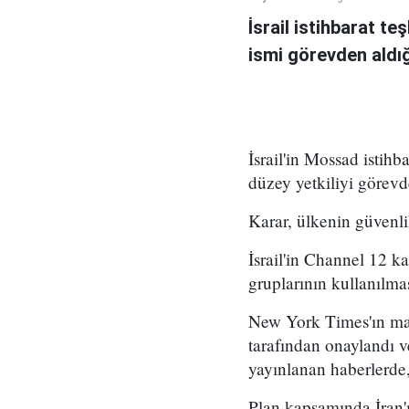
İsrail istihbarat te
ismi görevden aldığı 
İsrail'in Mossad istihb
düzey yetkiliyi görevd
Karar, ülkenin güvenli
İsrail'in Channel 12 k
gruplarının kullanılma
New York Times'ın mar
tarafından onaylandı
yayınlanan haberlerde,
Plan kapsamında İran'ı