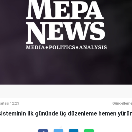
artesi 12:23
Güncelleme
isteminin ilk gününde üç düzenleme hemen yürür