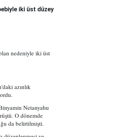
bebiyle iki üst düzey
 plan nedeniyle iki üst
'daki azınlık
yordu.
ı Binyamin Netanyahu
örüştü. O dönemde
u da belirtilmişti.
arı düzenlenmesi ve