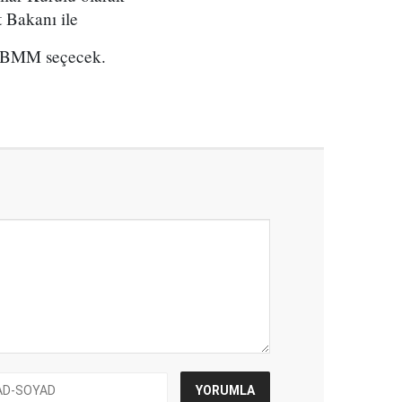
t Bakanı ile
i TBMM seçecek.