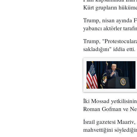
Kürt grupların hükümet
Trump, nisan ayında Fo
yabancı aktörler taraf
Trump, "Protestoculara
sakladığını" iddia etti.
İki Mossad yetkilisini
Roman Gofman ve Netan
İsrail gazetesi Maariv,
mahvettiğini söylediğin