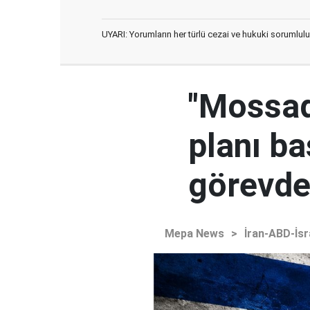
UYARI: Yorumların her türlü cezai ve hukuki sorumlulu
"Mossad'
planı ba
görevden
Mepa News
>
İran-ABD-İsr