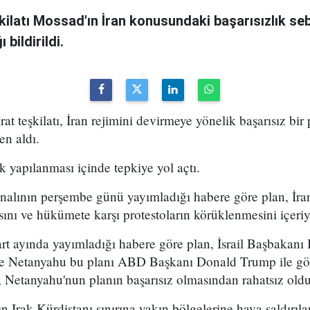
şkilatı Mossad'ın İran konusundaki başarısızlık se
bildirildi.
arat teşkilatı, İran rejimini devirmeye yönelik başarısız bir
en aldı.
k yapılanması içinde tepkiye yol açtı.
analının perşembe günü yayımladığı habere göre plan, İran
sını ve hükümete karşı protestoların körüklenmesini içeri
t ayında yayımladığı habere göre plan, İsrail Başbakan
 ve Netanyahu bu planı ABD Başkanı Donald Trump ile g
 Netanyahu'nun planın başarısız olmasından rahatsız olduğ
n Irak Kürdistanı sınırına yakın bölgelerine hava saldırıl