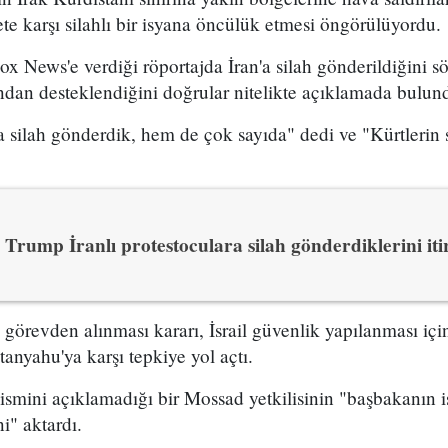
e karşı silahlı bir isyana öncülük etmesi öngörülüyordu.
x News'e verdiği röportajda İran'a silah gönderildiğini sö
ından desteklendiğini doğrular nitelikte açıklamada bulun
 silah gönderdik, hem de çok sayıda" dedi ve "Kürtlerin s
Trump İranlı protestoculara silah gönderdiklerini itir
n görevden alınması kararı, İsrail güvenlik yapılanması i
yahu'ya karşı tepkiye yol açtı.
 ismini açıklamadığı bir Mossad yetkilisinin "başbakanın is
i" aktardı.