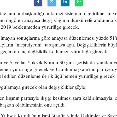
rine cumhurbaşkanlığı hükümet sisteminin getirilmesini 
esini öngören anayasa değişikliğinin dünkü referandumda 
k 2019 beklenmeden yürürlüğe girecek.
mayan sonuçlarına göre anayasa düzenlemesi yüzde 51'i
uçların "meşruiyetini" tartışmaya açtı. Değişikliklerin bü
geçerken, üç değişiklik ise hemen yürürlüğe girecek.
 ve Savcılar Yüksek Kurulu 30 gün içerisinde yeniden yap
 hemen yürürlüğe girecek ve Cumhurbaşkanı'nın partiye ü
l edilen düzenleme ile ilk üçü hemen yürürlüğe girecek
gulamaya girecek olan değişiklikler şöyle:
 kişinin partisiyle ilişiği kesilmesi şartı kaldırılmasıyl
 başkan olabilmesinin önü açıldı.
r Yüksek Kurulu'nun ismi 30 gün içinde Hakimler ve Savc