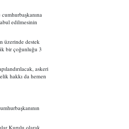
ve cumhurbaşkanına
kabul edilmesinin
n üzerinde destek
yük bir çoğunluğu 3
ılandırılacak, askeri
yelik hakkı da hemen
a, cumhurbaşkanının
ılar Kurulu olarak