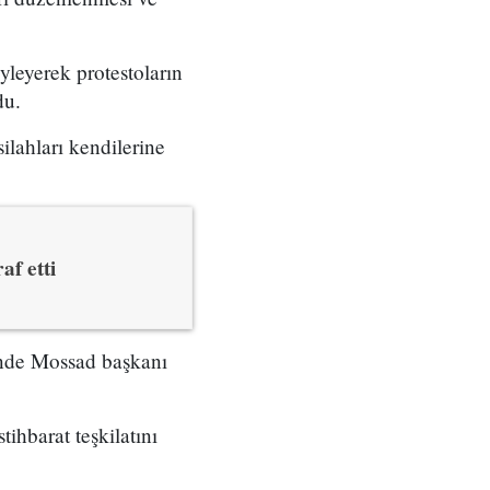
yleyerek protestoların
du.
ilahları kendilerine
af etti
çinde Mossad başkanı
tihbarat teşkilatını