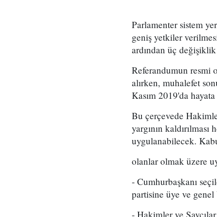
Parlamenter sistem ye
geniş yetkiler verilm
ardından üç değişikli
Referandumun resmi ol
alırken, muhalefet son
Kasım 2019'da hayata 
Bu çerçevede Hakimler
yargının kaldırılması
uygulanabilecek. Kabu
olanlar olmak üzere uy
- Cumhurbaşkanı seçilen
partisine üye ve genel
- Hakimler ve Savcıla