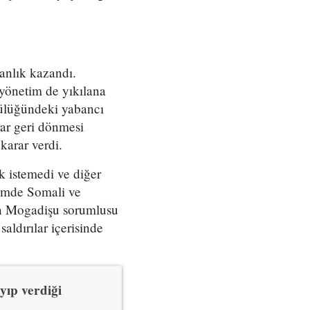
manlık kazandı.
 yönetim de yıkılana
ülüğündeki yabancı
krar geri dönmesi
karar verdi.
k istemedi ve diğer
önemde Somali ve
nin Mogadişu sorumlusu
aldırılar içerisinde
yıp verdiği