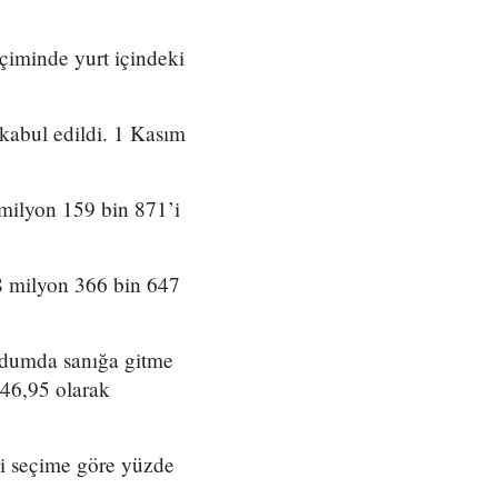
eçiminde yurt içindeki
 kabul edildi. 1 Kasım
 milyon 159 bin 871’i
8 milyon 366 bin 647
andumda sanığa gitme
 46,95 olarak
ki seçime göre yüzde