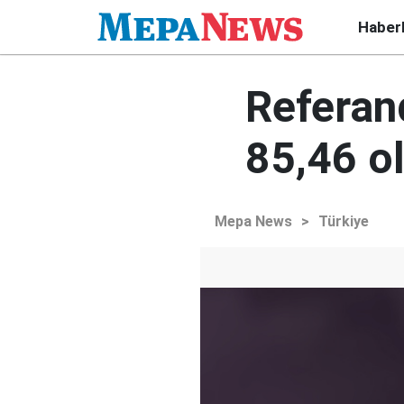
Haber
Referan
85,46 o
Mepa News
>
Türkiye