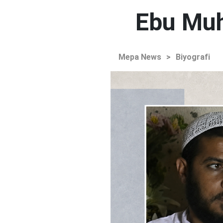
Ebu Muh
Mepa News
>
Biyografi