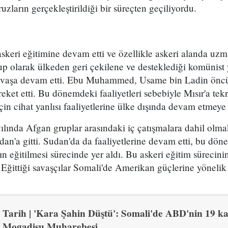
uzların gerçekleştirildiği bir süreçten geçiliyordu.
askeri eğitimine devam etti ve özellikle askeri alanda uz
up olarak ülkeden geri çekilene ve desteklediği komünist
savaşa devam etti. Ebu Muhammed, Usame bin Ladin önc
areket etti. Bu dönemdeki faaliyetleri sebebiyle Mısır'a te
 cihat yanlısı faaliyetlerine ülke dışında devam etmeye 
lında Afgan gruplar arasındaki iç çatışmalara dahil olma
Sudan'a gitti. Sudan'da da faaliyetlerine devam etti, bu d
ın eğitilmesi sürecinde yer aldı. Bu askeri eğitim süreci
 Eğittiği savaşçılar Somali'de Amerikan güçlerine yönelik s
Tarih | 'Kara Şahin Düştü': Somali'de ABD'nin 19 ka
Mogadişu Muharebesi