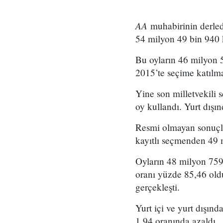
AA
muhabirinin derledi
54 milyon 49 bin 940 k
Bu oyların 46 milyon 5
2015’te seçime katılma
Yine son milletvekili
oy kullandı. Yurt dışı
Resmi olmayan sonuçla
kayıtlı seçmenden 49 m
Oyların 48 milyon 759 
oranı yüzde 85,46 old
gerçekleşti.
Yurt içi ve yurt dışı
1,94 oranında azaldı.