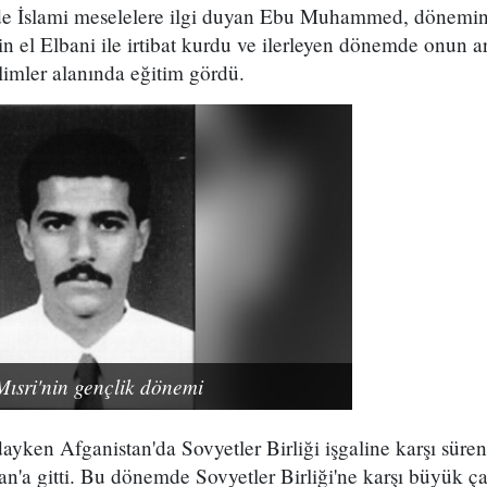
e İslami meselelere ilgi duyan Ebu Muhammed, dönemin
n el Elbani ile irtibat kurdu ve ilerleyen dönemde onun ar
ilimler alanında eğitim gördü.
sri'nin gençlik dönemi
ayken Afganistan'da Sovyetler Birliği işgaline karşı süre
an'a gitti. Bu dönemde Sovyetler Birliği'ne karşı büyük ça