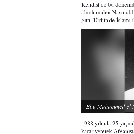
Kendisi de bu dönemd
alimlerinden Nasıruddi
gitti. Ürdün'de İslami 
Ebu Muhammed el Mı
1988 yılında 25 yaşınd
karar vererek Afganist