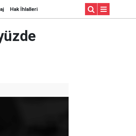
aj
Hak İhlalleri
 yüzde