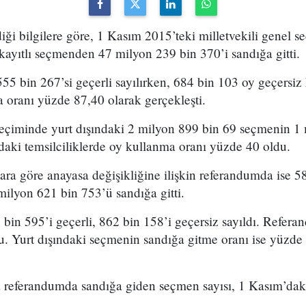
ği bilgilere göre, 1 Kasım 2015’teki milletvekili genel s
ayıtlı seçmenden 47 milyon 239 bin 370’i sandığa gitti.
55 bin 267’si geçerli sayılırken, 684 bin 103 oy geçersiz
 oranı yüzde 87,40 olarak gerçekleşti.
 seçiminde yurt dışındaki 2 milyon 899 bin 69 seçmenin 1
ndaki temsilciliklerde oy kullanma oranı yüzde 40 oldu.
ra göre anayasa değişikliğine ilişkin referandumda ise 5
ilyon 621 bin 753’ü sandığa gitti.
bin 595’i geçerli, 862 bin 158’i geçersiz sayıldı. Refer
u. Yurt dışındaki seçmenin sandığa gitme oranı ise yüzde
nda referandumda sandığa giden seçmen sayısı, 1 Kasım’da