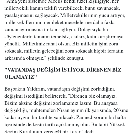
"Ama yeni sistemde Meclis kendi tüzel kişiliğiyle, her
milletvekili kanun teklifi verebilecek, bunu savunacak,
yasalaşmasını sağlayacak. Milletvekillerinin gücü artıyor,
milletvekillerinin memleket meselelerine daha fazla
zaman ayırmasına imkan sağlıyor. Dolayısıyla bu
söylenenlerin tamamı temelsiz, asılsız, kafa karıştırmaya
yönelik. Milletimiz rahat olsun. Biz milletin işini zora
sokacak, milletin geleceğini zora sokacak hiçbir icraatın
arkasında olmayız." şeklinde konuştu.
"VATANDAŞ DEĞİŞİM İSTİYOR. DİRENEN BİZ
OLAMAYIZ"
Başbakan Yıldırım, vatandaşın değişimi zorladığını,
değişimi istediğini belirterek, "Direnen biz olamayız.
Bizim aksine değişimi zorlamamız lazım. Bu anayasa
değişikliği, muhtemelen Nisan ayının ilk yarısında, 20'sine
kadar uygun bir tarihte yapılacak. Zannediyorum bu hafta
içerisinde de kesin tarih açıklanmış olur. Bu tabii Yüksek
Seçim Kurulunun vereceği bir karar." dedi.