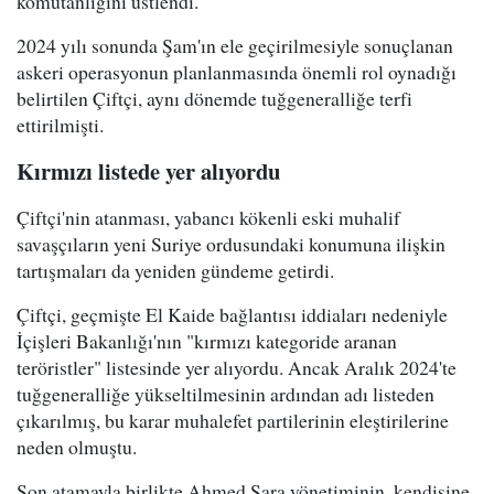
komutanlığını üstlendi.
2024 yılı sonunda Şam'ın ele geçirilmesiyle sonuçlanan
askeri operasyonun planlanmasında önemli rol oynadığı
belirtilen Çiftçi, aynı dönemde tuğgeneralliğe terfi
ettirilmişti.
Kırmızı listede yer alıyordu
Çiftçi'nin atanması, yabancı kökenli eski muhalif
savaşçıların yeni Suriye ordusundaki konumuna ilişkin
tartışmaları da yeniden gündeme getirdi.
Çiftçi, geçmişte El Kaide bağlantısı iddiaları nedeniyle
İçişleri Bakanlığı'nın "kırmızı kategoride aranan
teröristler" listesinde yer alıyordu. Ancak Aralık 2024'te
tuğgeneralliğe yükseltilmesinin ardından adı listeden
çıkarılmış, bu karar muhalefet partilerinin eleştirilerine
neden olmuştu.
Son atamayla birlikte Ahmed Şara yönetiminin, kendisine