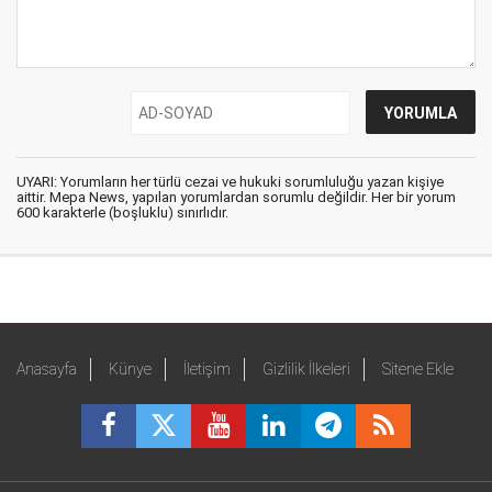
UYARI: Yorumların her türlü cezai ve hukuki sorumluluğu yazan kişiye
aittir. Mepa News, yapılan yorumlardan sorumlu değildir. Her bir yorum
600 karakterle (boşluklu) sınırlıdır.
Anasayfa
Künye
İletişim
Gizlilik İlkeleri
Sitene Ekle