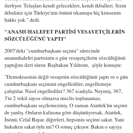
ilerliyor. Telaşları kendi gelecekleri, kendi ikballeri. Sizin
ikbaliniz için Türkiye'nin önünü tıkamaya hiç kimsenin
hakkı yok." dedi.
"ANAMUHALEFET PARTİSİ VESAYETÇİLERİN
SÖZCÜLÜĞÜNÜ YAPTI"
2007'deki "cumhurbaşkanı seçimi" sürecinde
anamuhalefet partisinin o gün vesayetçilerin sözcülüğünü
yaptığını ileri süren Başbakan Yıldırım, şöyle konuştu:
"Demokrasinin değil vesayetin sözcülüğünü yaptı ve o gün
cumhurbaşkanı seçimini engellediler, engellemeye
çalıştılar. Nasıl engellediler? 367 icadıyla. Neymiş, 367,
3'te 2 vekil sayısı olmazsa meclis toplanamaz,
cumhurbaşkanı seçilemezmiş. O zaman Atatürk'ün seçimi
de yanlış. Onların kafasına göre düşünüyorsak, Atatürk,
İnönü, Celal Bayar, diğerleri, hepsinin seçimi sakat. Yani
hukuken sakat öyle mi? O sonuç çıkıyor. Bakın o sayıya