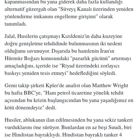
kapanmasından bu yana giderek daha fazla kullandığı
alternatif güzergah olan "Süveyş Kanalı üzerinden yeniden
yönlendirme imkanını engelleme girişimi" olarak
tanımladı.
Jalal, Husilerin çatışmayı Kızıldeniz'in daha kuzeyine
doğru genişletme tehdidinde bulunmasının iki nedeni
olduğunu savunuyor. Dışarıda bu hamlenin İran'ın
Hürmüz Boğazı konusundaki "pazarlık gücünü" artırmayı
amaçladığını, içeride ise "Riyad üzerindeki zorlayıcı
baskıyı yeniden tesis etmeyi" hedeflediğini söyledi.
Gemi takip şirketi Kpler'de analist olan Matthew Wright
bu hafta BBC'ye, "Ham petrol ticaretine yönelik tehdit
açısından bu krizin başlangıcından bu yana yaşadığımız en
kötü dönemdeyiz" dedi.
Husiler, ablukanın ilan edilmesinden bu yana sekiz tankeri
vurduklarını öne sürüyor. Bunlardan en az beşi Suudi, biri
ise Hindistan bayraklıydı. Hindistan bayraklı tanker 4