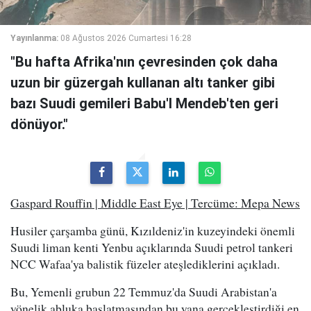
Yayınlanma:
08 Ağustos 2026 Cumartesi 16:28
"Bu hafta Afrika'nın çevresinden çok daha
uzun bir güzergah kullanan altı tanker gibi
bazı Suudi gemileri Babu'l Mendeb'ten geri
dönüyor."
Gaspard Rouffin | Middle East Eye | Tercüme: Mepa News
Husiler çarşamba günü, Kızıldeniz'in kuzeyindeki önemli
Suudi liman kenti Yenbu açıklarında Suudi petrol tankeri
NCC Wafaa'ya balistik füzeler ateşlediklerini açıkladı.
Bu, Yemenli grubun 22 Temmuz'da Suudi Arabistan'a
yönelik abluka başlatmasından bu yana gerçekleştirdiği en