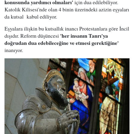
konusunda yardımcı olmaları'
için dua edilebiliyor.
Katolik Kilisesi'nde olan 4 binin üzerindeki azizin eşyaları
da kutsal kabul ediliyor.
Eşyalara ilişkin bu kutsallık inancı Protestanlara göre İncil
'her insanın Tanrı'ya
dışıdır. Reform düşüncesi
doğrudan dua edebileceğine ve etmesi gerektiğine'
inanıyor.