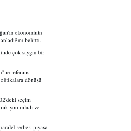
oğan'ın ekonominin
ladığını belirtti.
rinde çok saygın bir
"ne referans
olitikalara dönüşü
02'deki seçim
arak yorumladı ve
aralel serbest piyasa