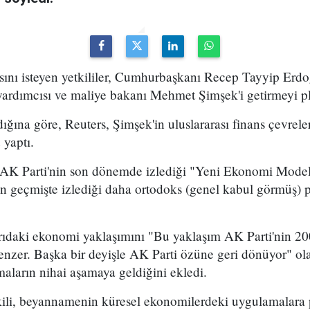
asını isteyen yetkililer, Cumhurbaşkanı Recep Tayyip Erd
ardımcısı ve maliye bakanı Mehmet Şimşek'i getirmeyi plan
ğına göre, Reuters, Şimşek'in uluslararası finans çevrele
yaptı.
AK Parti'nin son dönemde izlediği "Yeni Ekonomi Modeli
n geçmişte izlediği daha ortodoks (genel kabul görmüş) p
arıdaki ekonomi yaklaşımını "Bu yaklaşım AK Parti'nin 20
nzer. Başka bir deyişle AK Parti özüne geri dönüyor" ol
şmaların nihai aşamaya geldiğini ekledi.
kili, beyannamenin küresel ekonomilerdeki uygulamalara p