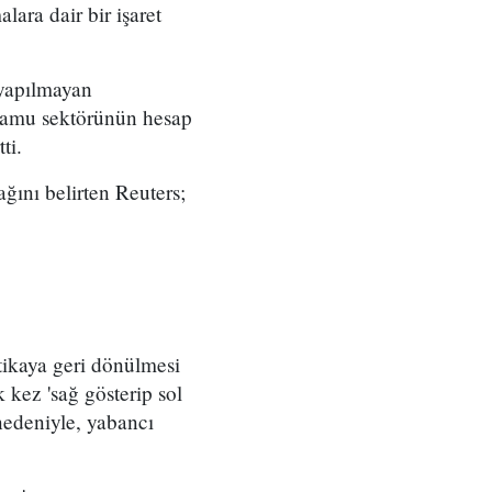
lara dair bir işaret
 yapılmayan
kamu sektörünün hesap
ti.
ağını belirten Reuters;
tikaya geri dönülmesi
 kez 'sağ gösterip sol
nedeniyle, yabancı