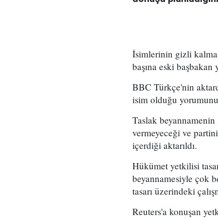
İsimlerinin gizli kalm
başına eski başbakan y
BBC Türkçe'nin aktardı
isim olduğu yorumunu 
Taslak beyannamenin 
vermeyeceği ve partini
içerdiği aktarıldı.
Hükümet yetkilisi tas
beyannamesiyle çok be
tasarı üzerindeki çalı
Reuters'a konuşan yet