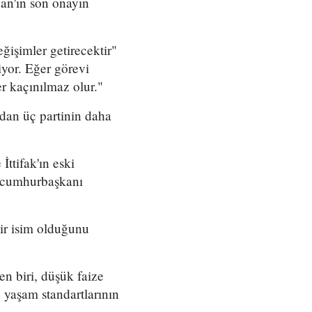
an'ın son onayın
işimler getirecektir"
iyor. Eğer görevi
er kaçınılmaz olur."
ından üç partinin daha
İttifak'ın eski
u cumhurbaşkanı
bir isim olduğunu
en biri, düşük faize
 yaşam standartlarının