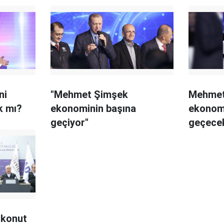
ni
"Mehmet Şimşek
Mehmet
k mı?
ekonominin başına
ekonom
geçiyor"
geçece
 konut