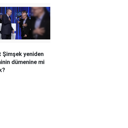
 Şimşek yeniden
inin dümenine mi
k?