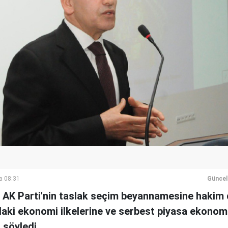
a 08:31
Güncel
 AK Parti'nin taslak seçim beyannamesine hakim d
ındaki ekonomi ilkelerine ve serbest piyasa ekonomi
 söyledi.