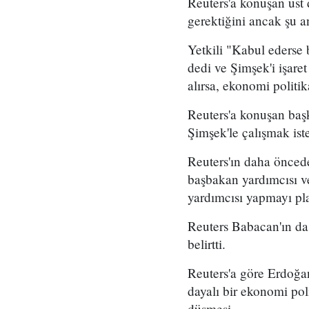
Reuters'a konuşan üst 
gerektiğini ancak şu a
Yetkili "Kabul ederse
dedi ve Şimşek'i işaret
alırsa, ekonomi politi
Reuters'a konuşan başka
Şimşek'le çalışmak isted
Reuters'ın daha önceden
başbakan yardımcısı v
yardımcısı yapmayı pla
Reuters Babacan'ın da 
belirtti.
Reuters'a göre Erdoğan
dayalı bir ekonomi pol
düşmesi.