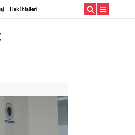
aj
Hak İhlalleri
t