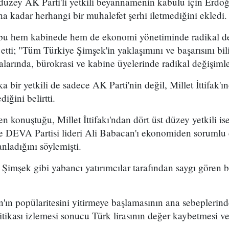
düzey AK Parti'li yetkili beyannamenin kabulü için Erdoğ
na kadar herhangi bir muhalefet şerhi iletmediğini ekledi.
 bu hem kabinede hem de ekonomi yönetiminde radikal değ
 etti; "Tüm Türkiye Şimşek'in yaklaşımını ve başarısını bil
kalarında, bürokrasi ve kabine üyelerinde radikal değişiml
 bir yetkili de sadece AK Parti'nin değil, Millet İttifak'
iğini belirtti.
 konuştuğu, Millet İttifakı'ndan dört üst düzey yetkili ise 
e DEVA Partisi lideri Ali Babacan'ı ekonomiden soruml
nladığını söylemişti.
Şimşek gibi yabancı yatırımcılar tarafından saygı gören 
'ın popülaritesini yitirmeye başlamasının ana sebeplerind
itikası izlemesi sonucu Türk lirasının değer kaybetmesi ve