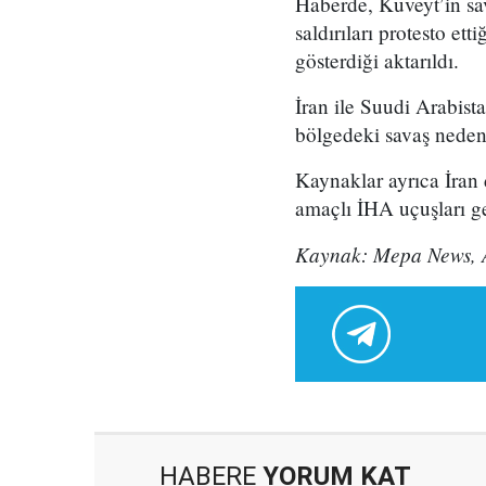
Haberde, Kuveyt’in sava
saldırıları protesto et
gösterdiği aktarıldı.
İran ile Suudi Arabis
bölgedeki savaş nedeni
Kaynaklar ayrıca İran d
amaçlı İHA uçuşları ger
Kaynak: Mepa News, 
HABERE
YORUM KAT