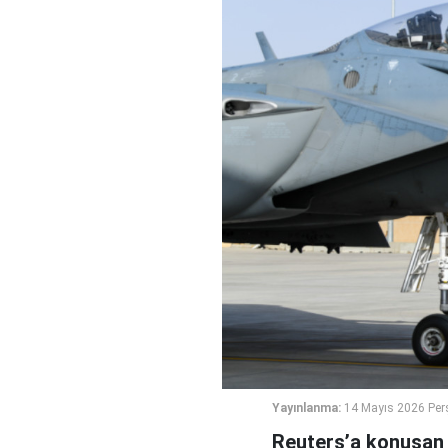
Yayınlanma:
14 Mayıs 2026 Per
Reuters’a konuşan k