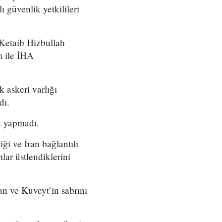
ı güvenlik yetkilileri
 Ketaib Hizbullah
m ile İHA
 askeri varlığı
dı.
a yapmadı.
ği ve İran bağlantılı
lar üstlendiklerini
tan ve Kuveyt’in sabrını