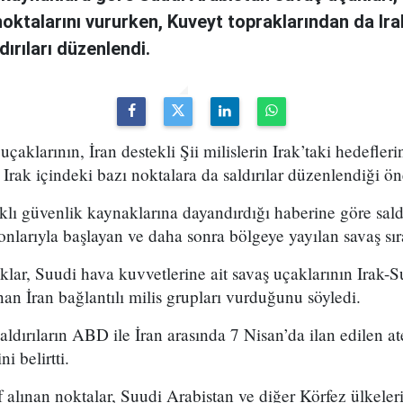
 noktalarını vururken, Kuveyt topraklarından da Ira
ırıları düzenlendi.
çaklarının, İran destekli Şii milislerin Irak’taki hedefler
Irak içindeki bazı noktalara da saldırılar düzenlendiği ön
aklı güvenlik kaynaklarına dayandırdığı haberine göre saldı
onlarıyla başlayan ve daha sonra bölgeye yayılan savaş sıra
ar, Suudi hava kuvvetlerine ait savaş uçaklarının Irak-Su
an İran bağlantılı milis grupları vurduğunu söyledi.
ı saldırıların ABD ile İran arasında 7 Nisan’da ilan edilen
i belirtti.
alınan noktalar, Suudi Arabistan ve diğer Körfez ülkeleri