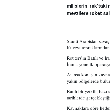
milislerin Irak’taki
mevzilere roket sald
Suudi Arabistan savaş u
Kuveyt topraklarından 
Reuters’ın Batılı ve Ir
İran’a yönelik operasy
Ajansa konuşan kaynakl
yakın bölgelerde bulun
Batılı bir yetkili, baz
tarihlerde gerçekleştiğin
Kaynaklara göre hedef 