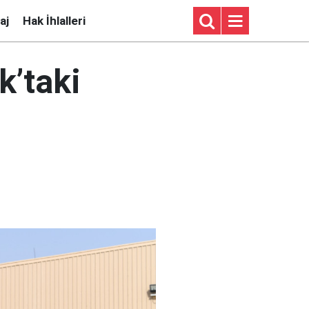
aj
Hak İhlalleri
k’taki