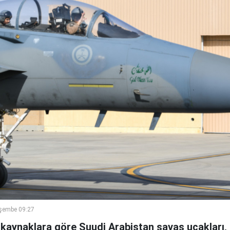
şembe 09:27
aynaklara göre Suudi Arabistan savaş uçakları, İ