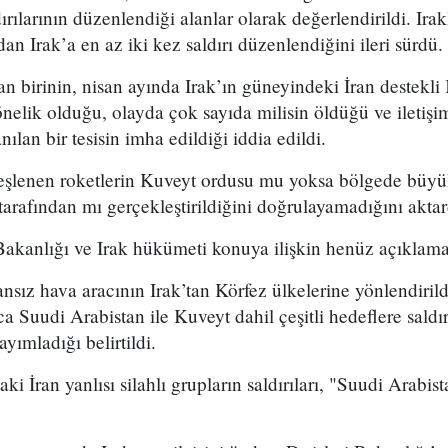
ırılarının düzenlendiği alanlar olarak değerlendirildi. Irakl
an Irak’a en az iki kez saldırı düzenlendiğini ileri sürdü.
an birinin, nisan ayında Irak’ın güneyindeki İran destekli
önelik olduğu, olayda çok sayıda milisin öldüğü ve iletişi
ılan bir tesisin imha edildiği iddia edildi.
teşlenen roketlerin Kuveyt ordusu mu yoksa bölgede büyük
rafından mı gerçekleştirildiğini doğrulayamadığını aktar
kanlığı ve Irak hükümeti konuya ilişkin henüz açıklam
nsız hava aracının Irak’tan Körfez ülkelerine yönlendirildi
a Suudi Arabistan ile Kuveyt dahil çeşitli hedeflere saldırı
yımladığı belirtildi.
ki İran yanlısı silahlı grupların saldırıları, "Suudi Arabis