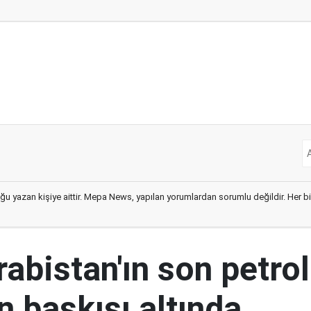
ğu yazan kişiye aittir. Mepa News, yapılan yorumlardan sorumlu değildir. Her bir 
abistan'ın son petrol
n baskısı altında