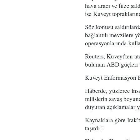
hava aracı ve füze sald
ise Kuveyt topraklarınd
Söz konusu saldırılard
bağlantılı mevzilere y
operasyonlarında kullan
Reuters, Kuveyt’ten a
bulunan ABD güçleri ta
Kuveyt Enformasyon Ba
Haberde, yüzlerce insa
milislerin savaş boyunc
duyuran açıklamalar ya
Kaynaklara göre Irak’ta
taşırdı."