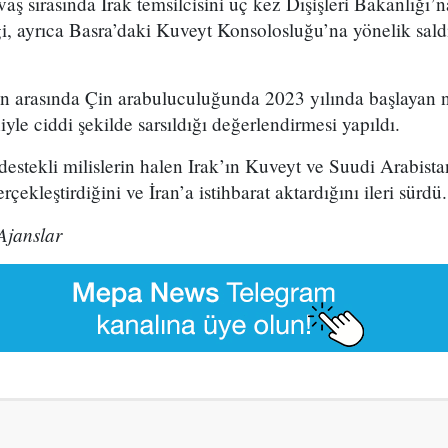
ş sırasında Irak temsilcisini üç kez Dışişleri Bakanlığı’na
tiği, ayrıca Basra’daki Kuveyt Konsolosluğu’na yönelik sald
tan arasında Çin arabuluculuğunda 2023 yılında başlayan 
yle ciddi şekilde sarsıldığı değerlendirmesi yapıldı.
estekli milislerin halen Irak’ın Kuveyt ve Suudi Arabistan
çekleştirdiğini ve İran’a istihbarat aktardığını ileri sürdü.
Ajanslar