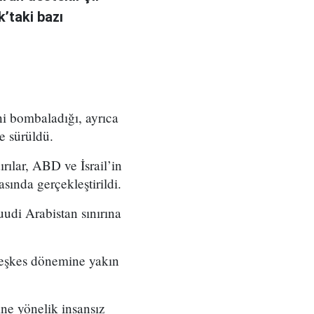
k’taki bazı
ini bombaladığı, ayrıca
e sürüldü.
rılar, ABD ve İsrail’in
sında gerçekleştirildi.
udi Arabistan sınırına
 ateşkes dönemine yakın
ne yönelik insansız