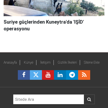
Suriye güçlerinden Kuneytra'da 'IŞİD'
operasyonu
Anasayfa
Künye
İletişim
Gizlilik İlkeleri
Sitene Ekle