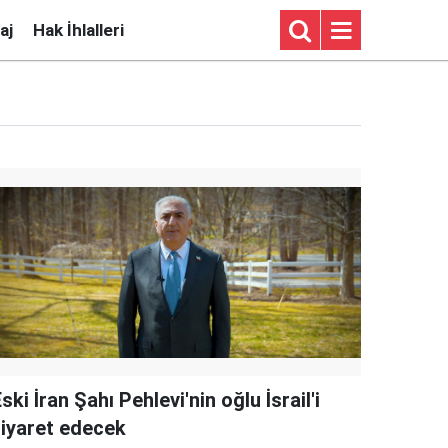
aj
Hak İhlalleri
ski İran Şahı Pehlevi'nin oğlu İsrail'i
ziyaret edecek