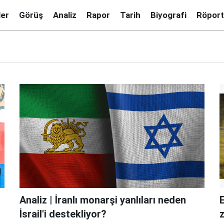
ler
Görüş
Analiz
Rapor
Tarih
Biyografi
Röport
Analiz | İranlı monarşi yanlıları neden
E
İsrail'i destekliyor?