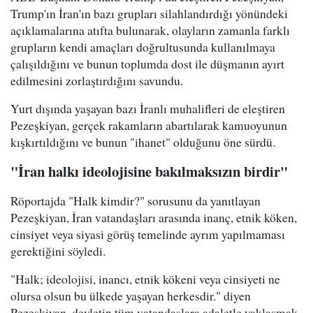
Trump'ın İran'ın bazı grupları silahlandırdığı yönündeki
açıklamalarına atıfta bulunarak, olayların zamanla farklı
grupların kendi amaçları doğrultusunda kullanılmaya
çalışıldığını ve bunun toplumda dost ile düşmanın ayırt
edilmesini zorlaştırdığını savundu.
Yurt dışında yaşayan bazı İranlı muhalifleri de eleştiren
Pezeşkiyan, gerçek rakamların abartılarak kamuoyunun
kışkırtıldığını ve bunun "ihanet" olduğunu öne sürdü.
"İran halkı ideolojisine bakılmaksızın birdir"
Röportajda "Halk kimdir?" sorusunu da yanıtlayan
Pezeşkiyan, İran vatandaşları arasında inanç, etnik köken,
cinsiyet veya siyasi görüş temelinde ayrım yapılmaması
gerektiğini söyledi.
"Halk; ideolojisi, inancı, etnik kökeni veya cinsiyeti ne
olursa olsun bu ülkede yaşayan herkesdir." diyen
Pezeşkiyan, devletin tüm vatandaşlara adaletle yaklaşmak