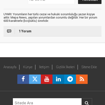
UYARI: Yorumların her türlü cezai ve hukuki sorumluluğu yazan kişiye
aittir. Mepa News, yapılan yorumlardan sorumlu değildir. Her bir yorum
600 karakterle (boşluklu) sınırlıdır.
1 Yorum
Anasayfa
Künye
İletişim
Gizlilik İlkeleri
Sitene Ekle