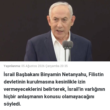
Yayınlanma:
05 Ağustos 2026 Çarşamba 20:35
İsrail Başbakanı Binyamin Netanyahu, Filistin
devletinin kurulmasına kesinlikle izin
vermeyeceklerini belirterek, İsrail'in varlığının
hiçbir anlaşmanın konusu olamayacağını
söyledi.