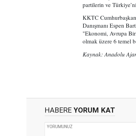
partilerin ve Türkiye’
KKTC Cumhurbaşkanı A
Danışmanı Espen Barth
"Ekonomi, Avrupa Birl
olmak üzere 6 temel ba
Kaynak: Anadolu Ajan
HABERE
YORUM KAT