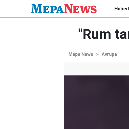
Haber
"Rum tar
Mepa News
>
Avrupa