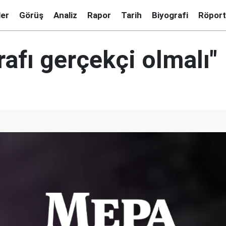
ler
Görüş
Analiz
Rapor
Tarih
Biyografi
Röport
afı gerçekçi olmalı"