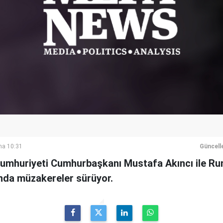
ma 10:31
Güncell
Cumhuriyeti Cumhurbaşkanı Mustafa Akıncı ile Rum
nda müzakereler sürüyor.