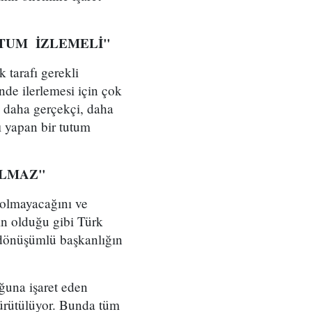
UTUM İZLEMELİ"
tarafı gerekli
nde ilerlemesi için çok
ık daha gerçekçi, daha
ı yapan bir tutum
OLMAZ"
olmayacağını ve
ın olduğu gibi Türk
 dönüşümlü başkanlığın
ğuna işaret eden
ürütülüyor. Bunda tüm