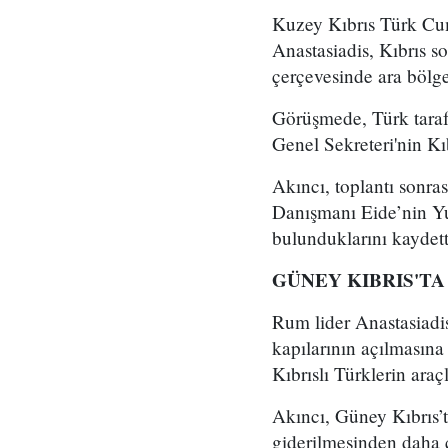
Kuzey Kıbrıs Türk Cu
Anastasiadis, Kıbrıs 
çerçevesinde ara bölg
Görüşmede, Türk tara
Genel Sekreteri'nin Kıb
Akıncı, toplantı sonr
Danışmanı Eide’nin Yu
bulunduklarını kaydett
GÜNEY KIBRIS'T
Rum lider Anastasiadi
kapılarının açılmasına 
Kıbrıslı Türklerin araç
Akıncı, Güney Kıbrıs’ta
giderilmesinden daha ç