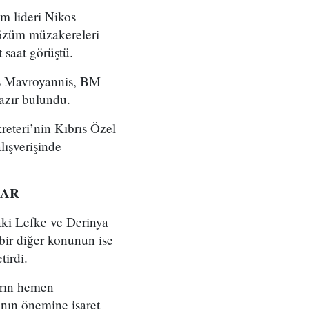
 lideri Nikos
çözüm müzakereleri
 saat görüştü.
s Mavroyannis, BM
hazır bulundu.
eteri’nin Kıbrıs Özel
lışverişinde
LAR
aki Lefke ve Derinya
 bir diğer konunun ise
tirdi.
rarın hemen
ının önemine işaret