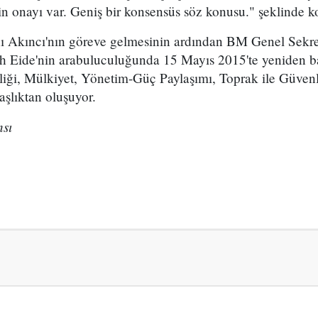
nin onayı var. Geniş bir konsensüs söz konusu." şeklinde k
kıncı'nın göreve gelmesinin ardından BM Genel Sekret
 Eide'nin arabuluculuğunda 15 Mayıs 2015'te yeniden b
iği, Mülkiyet, Yönetim-Güç Paylaşımı, Toprak ile Güvenl
şlıktan oluşuyor.
sı