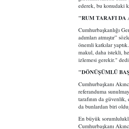
ederek, bu konudaki ka
"RUM TARAFI DA
Cumhurbaşkanlığı Gene
adımları atmıştır” söz
önemli katkılar yaptık.
makul, daha istekli, 
izlemesi gerekir." dedi
"DÖNÜŞÜMLÜ BAŞ
Cumhurbaşkanı Akıncı
referanduma sunulmayac
tarafının da güvenlik,
da bunlardan biri oldu
En büyük sorumlulukla
Cumhurbaşkanı Akıncı