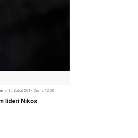
eme:
10 Şubat 2017 Cuma 12:50
 lideri Nikos