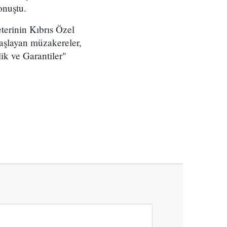
onuştu.
erinin Kıbrıs Özel
aşlayan müzakereler,
ik ve Garantiler"