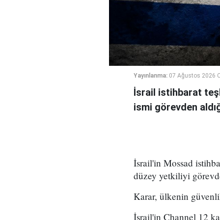
Yayınlanma:
07 Ağustos 2026 
İsrail istihbarat te
ismi görevden aldığı 
İsrail'in Mossad istihb
düzey yetkiliyi görevd
Karar, ülkenin güvenli
İsrail'in Channel 12 k