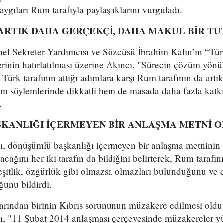
ygıları Rum tarafıyla paylaştıklarını vurguladı.
 ARTIK DAHA GERÇEKÇİ, DAHA MAKUL BİR T
l Sekreter Yardımcısı ve Sözcüsü İbrahim Kalın’ın “Türk 
lerinin hatırlatılması üzerine Akıncı, "Sürecin çözüm yönü
 Türk tarafının attığı adımlara karşı Rum tarafının da art
hem söylemlerinde dikkatli hem de masada daha fazla katk
.
KANLIĞI İÇERMEYEN BİR ANLAŞMA METNİ 
, dönüşümlü başkanlığı içermeyen bir anlaşma metninin 
ağını her iki tarafın da bildiğini belirterek, Rum tarafın
 eşitlik, özgürlük gibi olmazsa olmazları bulunduğunu ve
ğunu bildirdi.
rından birinin Kıbrıs sorununun müzakere edilmesi oldu
, "11 Şubat 2014 anlaşması çerçevesinde müzakereler y