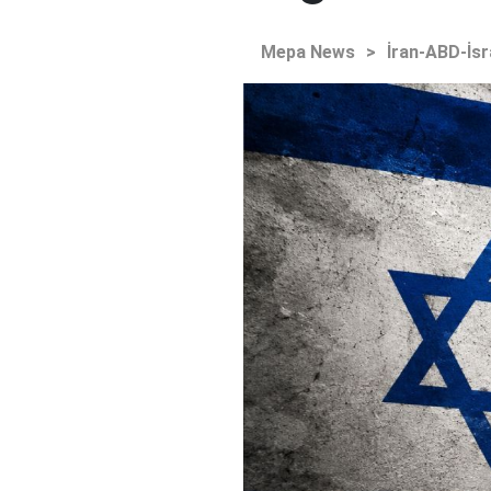
Mepa News
>
İran-ABD-İsr