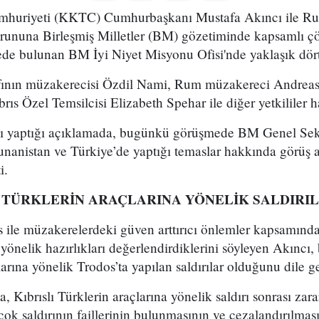
mhuriyeti (KKTC) Cumhurbaşkanı Mustafa Akıncı ile Rum
sorununa Birleşmiş Milletler (BM) gözetiminde kapsamlı 
ede bulunan BM İyi Niyet Misyonu Ofisi'nde yaklaşık dört
fının müzakerecisi Özdil Nami, Rum müzakereci Andrea
rıs Özel Temsilcisi Elizabeth Spehar ile diğer yetkililer 
ası yaptığı açıklamada, bugünkü görüşmede BM Genel Sekr
nanistan ve Türkiye’de yaptığı temaslar hakkında görüş a
i.
A TÜRKLERİN ARAÇLARINA YÖNELİK SALDIRI
s ile müzakerelerdeki güven arttırıcı önlemler kapsamınd
yönelik hazırlıkları değerlendirdiklerini söyleyen Akıncı,
larına yönelik Trodos’ta yapılan saldırılar olduğunu dile ge
, Kıbrıslı Türklerin araçlarına yönelik saldırı sonrası za
ok saldırının faillerinin bulunmasının ve cezalandırılmas