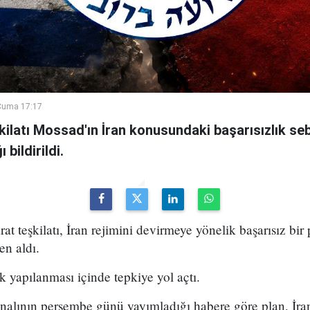
Cuma 17:17
şkilatı Mossad'ın İran konusundaki başarısızlık se
bildirildi.
arat teşkilatı, İran rejimini devirmeye yönelik başarısız bir
en aldı.
k yapılanması içinde tepkiye yol açtı.
analının perşembe günü yayımladığı habere göre plan, İran