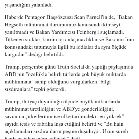
yaşandığını yalanladı.
Haberde Pentagon Başsözcüsü Sean Parnell'in de, "Bakan
Hegseth mühimmat durumumuz konusunda kimseyi
yanıltmadı ve Bakan Yardımcısı Feinberg'i suçlamadı.
Tükenen stoklar, kurum içi anlaşmazlıklar ve Bakanın İran
konusundaki tutumuyla ilgili bu iddialar da aynı ölçüde
kurgudur" dediği belirtildi.
Trump, perşembe günü Truth Social'da yaptığı paylaşımda
ABD'nin "özellikle belirli türlerde çok büyük miktarda
mühimmata" sahip olduğunu vurgularken "bilgi
sızdıranlara" tepki gösterdi.
Trump, ihtiyaç duyulduğu ölçüde büyük miktarlarda
mühimmat üretildiğini ve ABD'ye gönderildiğini,
savunma şirketlerinin ise ülke tarihindeki "en yüksek"
sayıda tesis ve fabrika inşa ettiğini belirtti ve "Bu hain
açıklamaları sızdıranların peşine düşülüyor. Uzun süreli
hapis cezaları talep edilecek" dedi.