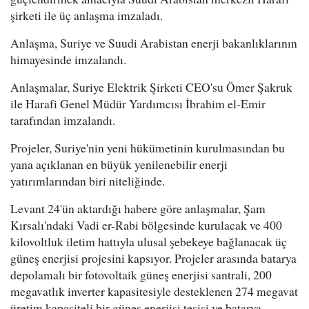
şirketi ile üç anlaşma imzaladı.
Anlaşma, Suriye ve Suudi Arabistan enerji bakanlıklarının
himayesinde imzalandı.
Anlaşmalar, Suriye Elektrik Şirketi CEO'su Ömer Şakruk
ile Harafi Genel Müdür Yardımcısı İbrahim el-Emir
tarafından imzalandı.
Projeler, Suriye'nin yeni hükümetinin kurulmasından bu
yana açıklanan en büyük yenilenebilir enerji
yatırımlarından biri niteliğinde.
Levant 24'ün aktardığı habere göre anlaşmalar, Şam
Kırsalı'ndaki Vadi er-Rabi bölgesinde kurulacak ve 400
kilovoltluk iletim hattıyla ulusal şebekeye bağlanacak üç
güneş enerjisi projesini kapsıyor. Projeler arasında batarya
depolamalı bir fotovoltaik güneş enerjisi santrali, 200
megavatlık inverter kapasitesiyle desteklenen 274 megavat
üretim kapasiteli bir güneş enerjisi tesisi ve batarya