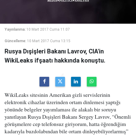
Yayınlanma:
10 Mart 2017 Cuma 11:07
Güncelleme:
10 Mart 2017 Cuma 13:15
Rusya Dışişleri Bakanı Lavrov, CIA'in
WikiLeaks ifşaatı hakkında konuştu.
WikiLeaks sitesinin Amerikan gizli servislerinin
elektronik cihazlar üzerinden ortam dinlemesi yaptığı
yönünde belgeler yayımlaması ile alakalı bir soruyu
yanıtlayan Rusya Dışişleri Bakanı Sergey Lavrov, “Önemli
görüşmelere cep telefonsuz giriyorum, hatta öğrendiğim
kadarıyla buzdolabından bile ortam dinleyebiliyorlarmış”