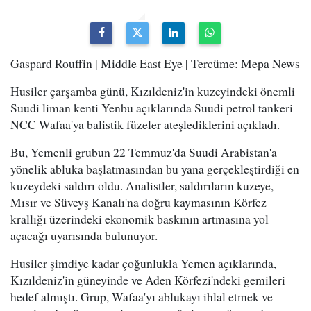
Gaspard Rouffin | Middle East Eye | Tercüme: Mepa News
Husiler çarşamba günü, Kızıldeniz'in kuzeyindeki önemli
Suudi liman kenti Yenbu açıklarında Suudi petrol tankeri
NCC Wafaa'ya balistik füzeler ateşlediklerini açıkladı.
Bu, Yemenli grubun 22 Temmuz'da Suudi Arabistan'a
yönelik abluka başlatmasından bu yana gerçekleştirdiği en
kuzeydeki saldırı oldu. Analistler, saldırıların kuzeye,
Mısır ve Süveyş Kanalı'na doğru kaymasının Körfez
krallığı üzerindeki ekonomik baskının artmasına yol
açacağı uyarısında bulunuyor.
Husiler şimdiye kadar çoğunlukla Yemen açıklarında,
Kızıldeniz'in güneyinde ve Aden Körfezi'ndeki gemileri
hedef almıştı. Grup, Wafaa'yı ablukayı ihlal etmek ve