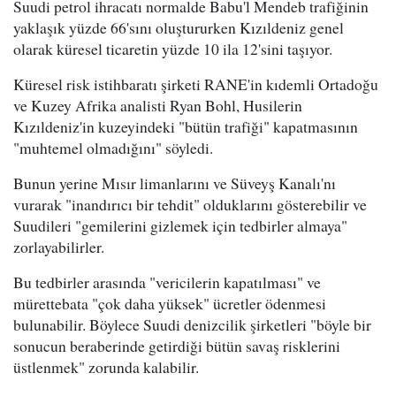
Suudi petrol ihracatı normalde Babu'l Mendeb trafiğinin
yaklaşık yüzde 66'sını oluştururken Kızıldeniz genel
olarak küresel ticaretin yüzde 10 ila 12'sini taşıyor.
Küresel risk istihbaratı şirketi RANE'in kıdemli Ortadoğu
ve Kuzey Afrika analisti Ryan Bohl, Husilerin
Kızıldeniz'in kuzeyindeki "bütün trafiği" kapatmasının
"muhtemel olmadığını" söyledi.
Bunun yerine Mısır limanlarını ve Süveyş Kanalı'nı
vurarak "inandırıcı bir tehdit" olduklarını gösterebilir ve
Suudileri "gemilerini gizlemek için tedbirler almaya"
zorlayabilirler.
Bu tedbirler arasında "vericilerin kapatılması" ve
mürettebata "çok daha yüksek" ücretler ödenmesi
bulunabilir. Böylece Suudi denizcilik şirketleri "böyle bir
sonucun beraberinde getirdiği bütün savaş risklerini
üstlenmek" zorunda kalabilir.