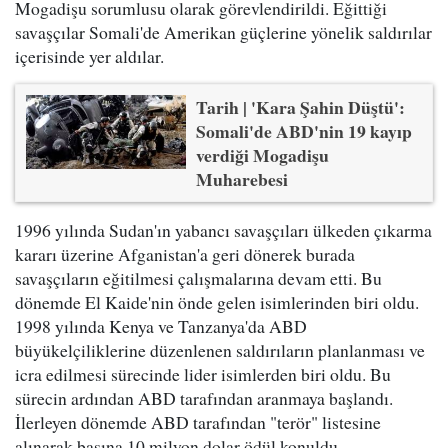
Mogadişu sorumlusu olarak görevlendirildi. Eğittiği
savaşçılar Somali'de Amerikan güçlerine yönelik saldırılar
içerisinde yer aldılar.
Tarih | 'Kara Şahin Düştü':
Somali'de ABD'nin 19 kayıp
verdiği Mogadişu
Muharebesi
1996 yılında Sudan'ın yabancı savaşçıları ülkeden çıkarma
kararı üzerine Afganistan'a geri dönerek burada
savaşçıların eğitilmesi çalışmalarına devam etti. Bu
dönemde El Kaide'nin önde gelen isimlerinden biri oldu.
1998 yılında Kenya ve Tanzanya'da ABD
büyükelçiliklerine düzenlenen saldırıların planlanması ve
icra edilmesi sürecinde lider isimlerden biri oldu. Bu
sürecin ardından ABD tarafından aranmaya başlandı.
İlerleyen dönemde ABD tarafından "terör" listesine
alınarak başına 10 milyon dolar ödül konuldu.