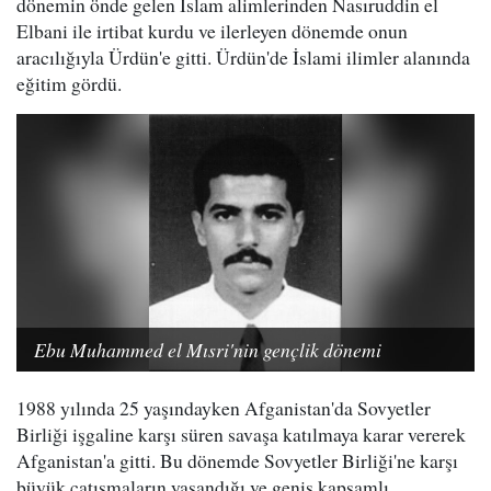
dönemin önde gelen İslam alimlerinden Nasıruddin el
Elbani ile irtibat kurdu ve ilerleyen dönemde onun
aracılığıyla Ürdün'e gitti. Ürdün'de İslami ilimler alanında
eğitim gördü.
Ebu Muhammed el Mısri'nin gençlik dönemi
1988 yılında 25 yaşındayken Afganistan'da Sovyetler
Birliği işgaline karşı süren savaşa katılmaya karar vererek
Afganistan'a gitti. Bu dönemde Sovyetler Birliği'ne karşı
büyük çatışmaların yaşandığı ve geniş kapsamlı