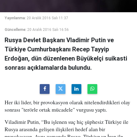
Yayınlanma:
20 Aralık 2016 Salı 11:37
Güncelleme:
20 Aralık 2016 Salı 16:56
Rusya Devlet Başkanı Vladimir Putin ve
Türkiye Cumhurbaşkanı Recep Tayyip
Erdoğan, dün düzenlenen Büyükelçi suikasti
sonrası açıklamalarda bulundu.
Her iki lider, bir provokasyon olarak nitelendirdikleri olay
sonrası "terörle ortak mücadele" vurgusu yaptı.
Viladimir Putin, “Bu işlenen suç hiç şüphesiz Türkiye ile
Rusya arasında gelişen ilişkileri hedef alan bir
provokasyon. Aynı zamanda Rusya, Türkiye ve İran ile