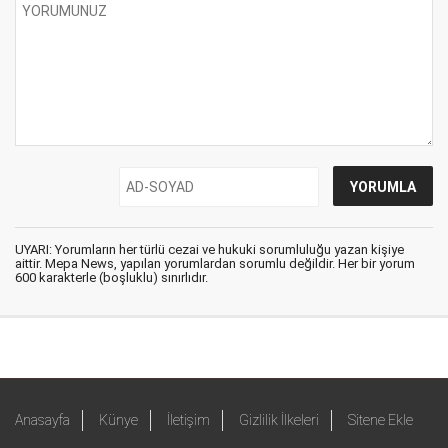
UYARI: Yorumların her türlü cezai ve hukuki sorumluluğu yazan kişiye
aittir. Mepa News, yapılan yorumlardan sorumlu değildir. Her bir yorum
600 karakterle (boşluklu) sınırlıdır.
Anasayfa
Künye
İletişim
Gizlilik İlkeleri
Sitene Ekle