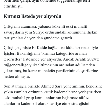
belirtilen Çiftçi, aynı dönemde tuğgeneralliğe terfi
ettirilmişti.
Kırmızı listede yer alıyordu
Çiftçi'nin atanması, yabancı kökenli eski muhalif
savaşçıların yeni Suriye ordusundaki konumuna ilişkin
tartışmaları da yeniden gündeme getirdi.
Çiftçi, geçmişte El Kaide bağlantısı iddiaları nedeniyle
İçişleri Bakanlığı'nın "kırmızı kategoride aranan
teröristler" listesinde yer alıyordu. Ancak Aralık 2024'te
tuğgeneralliğe yükseltilmesinin ardından adı listeden
çıkarılmış, bu karar muhalefet partilerinin eleştirilerine
neden olmuştu.
Son atamayla birlikte Ahmed Şara yönetiminin, kendisine
yakın isimleri ordunun kritik kademelerine yerleştirirken
eski muhalif grup komutanlarının bağımsız nüfuz
alanlarını kademeli olarak tasfiye etme stratejisini