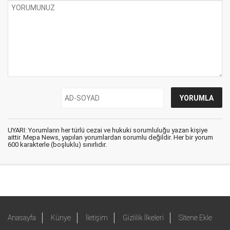
UYARI: Yorumların her türlü cezai ve hukuki sorumluluğu yazan kişiye
aittir. Mepa News, yapılan yorumlardan sorumlu değildir. Her bir yorum
600 karakterle (boşluklu) sınırlıdır.
Anasayfa
Künye
İletişim
Gizlilik İlkeleri
Sitene Ekle