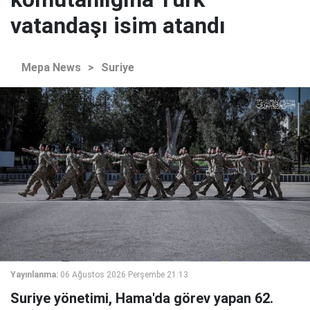
vatandaşı isim atandı
Mepa News
>
Suriye
Yayınlanma:
06 Ağustos 2026 Perşembe 21:13
Suriye yönetimi, Hama'da görev yapan 62.