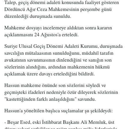
Talep, geçiş dönemi adaleti konusunda faaliyet gösteren
Dördüncü Ağır Ceza Mahkemesinin perşembe günü
düzenlediği duruşmada sunuldu.
Mahkeme dosyayı incelemeye aldıktan sonra kararın
açıklanmasını 24 Ağustos'a erteledi.
Suriye Ulusal Geçiş Dönemi Adaleti Kurumu, duruşmada
savcılığın mütalaasının sunulduğunu, müdahil tarafın
avukatının savunmasının dinlendiğini ve sanığın son
sözlerinin alındığını, ardından mahkemenin hükmü
açıklamak üzere davayı ertelediğini bildirdi.
Hassun mahkeme önünde son sözlerini söyledi ve
geçmişteki ifadeleri nedeniyle özür dileyerek sözlerinin
"kastettiğinden farklı anlaşıldığını" savundu.
Hassun'a yöneltilen başlıca suçlamalar şu şekildeydi:
- Beşar Esed, eski İstihbarat Başkanı Ali Memluk, üst
düzey askeri yetkililer ve rejim yanlısı milis liderleriyle