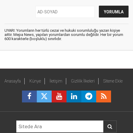
UYARI: Yorumların her türlü cezai ve hukuki sorumluluğu yazan kişiye
aittir. Mepa News, yapılan yorumlardan sorumlu değildir. Her bir yorum
600 karakterle (boşluklu) sınırlıdır.
Anasayfa
Künye
İletişim
Gizlilik İlkeleri
Sitene Ekle