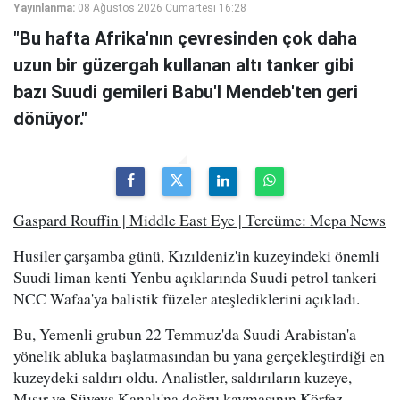
Yayınlanma:
08 Ağustos 2026 Cumartesi 16:28
"Bu hafta Afrika'nın çevresinden çok daha
uzun bir güzergah kullanan altı tanker gibi
bazı Suudi gemileri Babu'l Mendeb'ten geri
dönüyor."
Gaspard Rouffin | Middle East Eye | Tercüme: Mepa News
Husiler çarşamba günü, Kızıldeniz'in kuzeyindeki önemli
Suudi liman kenti Yenbu açıklarında Suudi petrol tankeri
NCC Wafaa'ya balistik füzeler ateşlediklerini açıkladı.
Bu, Yemenli grubun 22 Temmuz'da Suudi Arabistan'a
yönelik abluka başlatmasından bu yana gerçekleştirdiği en
kuzeydeki saldırı oldu. Analistler, saldırıların kuzeye,
Mısır ve Süveyş Kanalı'na doğru kaymasının Körfez