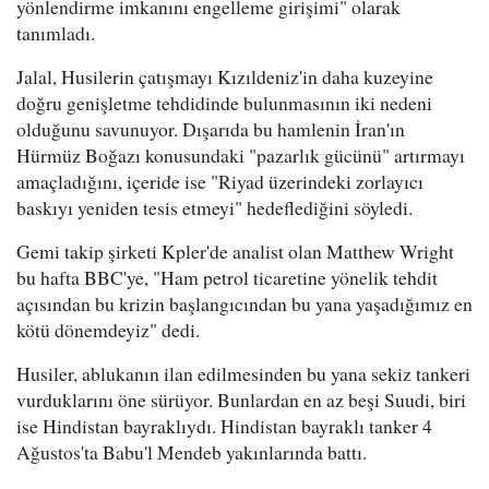
yönlendirme imkanını engelleme girişimi" olarak
tanımladı.
Jalal, Husilerin çatışmayı Kızıldeniz'in daha kuzeyine
doğru genişletme tehdidinde bulunmasının iki nedeni
olduğunu savunuyor. Dışarıda bu hamlenin İran'ın
Hürmüz Boğazı konusundaki "pazarlık gücünü" artırmayı
amaçladığını, içeride ise "Riyad üzerindeki zorlayıcı
baskıyı yeniden tesis etmeyi" hedeflediğini söyledi.
Gemi takip şirketi Kpler'de analist olan Matthew Wright
bu hafta BBC'ye, "Ham petrol ticaretine yönelik tehdit
açısından bu krizin başlangıcından bu yana yaşadığımız en
kötü dönemdeyiz" dedi.
Husiler, ablukanın ilan edilmesinden bu yana sekiz tankeri
vurduklarını öne sürüyor. Bunlardan en az beşi Suudi, biri
ise Hindistan bayraklıydı. Hindistan bayraklı tanker 4
Ağustos'ta Babu'l Mendeb yakınlarında battı.