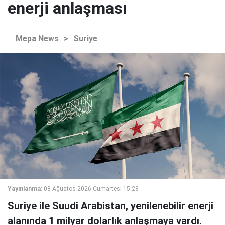
enerji anlaşması
Mepa News
>
Suriye
Yayınlanma:
08 Ağustos 2026 Cumartesi 15:28
Suriye ile Suudi Arabistan, yenilenebilir enerji
alanında 1 milyar dolarlık anlaşmaya vardı.