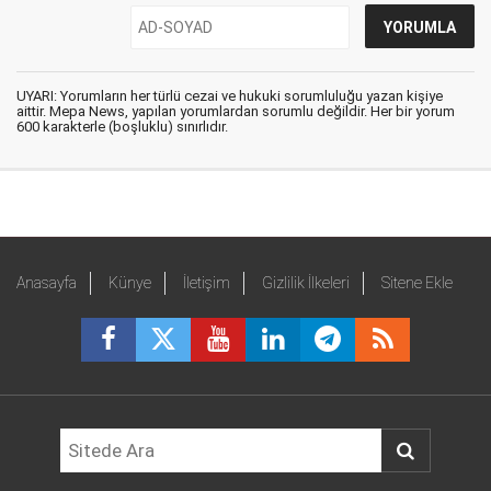
UYARI: Yorumların her türlü cezai ve hukuki sorumluluğu yazan kişiye
aittir. Mepa News, yapılan yorumlardan sorumlu değildir. Her bir yorum
600 karakterle (boşluklu) sınırlıdır.
Anasayfa
Künye
İletişim
Gizlilik İlkeleri
Sitene Ekle