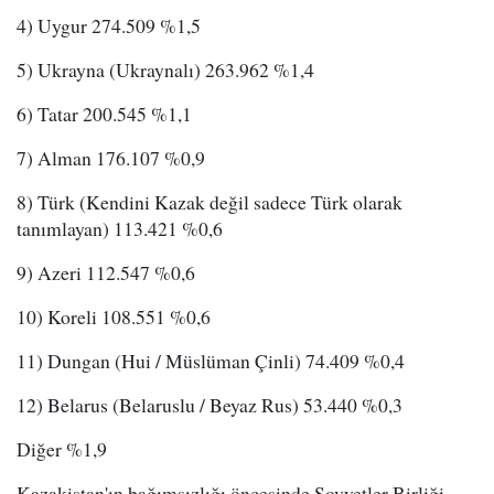
4) Uygur 274.509 %1,5
5) Ukrayna (Ukraynalı) 263.962 %1,4
6) Tatar 200.545 %1,1
7) Alman 176.107 %0,9
8) Türk (Kendini Kazak değil sadece Türk olarak
tanımlayan) 113.421 %0,6
9) Azeri 112.547 %0,6
10) Koreli 108.551 %0,6
11) Dungan (Hui / Müslüman Çinli) 74.409 %0,4
12) Belarus (Belaruslu / Beyaz Rus) 53.440 %0,3
Diğer %1,9
Kazakistan'ın bağımsızlığı öncesinde Sovyetler Birliği