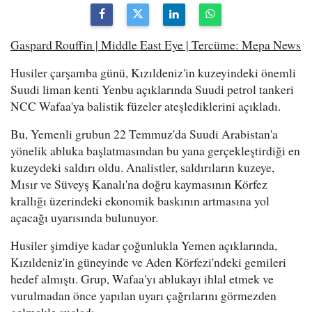
Gaspard Rouffin | Middle East Eye | Tercüme: Mepa News
Husiler çarşamba günü, Kızıldeniz'in kuzeyindeki önemli
Suudi liman kenti Yenbu açıklarında Suudi petrol tankeri
NCC Wafaa'ya balistik füzeler ateşlediklerini açıkladı.
Bu, Yemenli grubun 22 Temmuz'da Suudi Arabistan'a
yönelik abluka başlatmasından bu yana gerçekleştirdiği en
kuzeydeki saldırı oldu. Analistler, saldırıların kuzeye,
Mısır ve Süveyş Kanalı'na doğru kaymasının Körfez
krallığı üzerindeki ekonomik baskının artmasına yol
açacağı uyarısında bulunuyor.
Husiler şimdiye kadar çoğunlukla Yemen açıklarında,
Kızıldeniz'in güneyinde ve Aden Körfezi'ndeki gemileri
hedef almıştı. Grup, Wafaa'yı ablukayı ihlal etmek ve
vurulmadan önce yapılan uyarı çağrılarını görmezden
gelmekle suçladı.