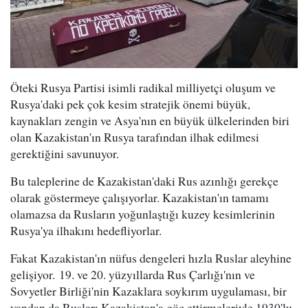
Öteki Rusya Partisi isimli radikal milliyetçi oluşum ve
Rusya'daki pek çok kesim stratejik önemi büyük,
kaynakları zengin ve Asya'nın en büyük ülkelerinden biri
olan Kazakistan'ın Rusya tarafından ilhak edilmesi
gerektiğini savunuyor.
Bu taleplerine de Kazakistan'daki Rus azınlığı gerekçe
olarak göstermeye çalışıyorlar. Kazakistan'ın tamamı
olamazsa da Rusların yoğunlaştığı kuzey kesimlerinin
Rusya'ya ilhakını hedefliyorlar.
Fakat Kazakistan'ın nüfus dengeleri hızla Ruslar aleyhine
gelişiyor. 19. ve 20. yüzyıllarda Rus Çarlığı'nın ve
Sovyetler Birliği'nin Kazaklara soykırım uygulaması, bir
yandan da Rusları Kazakistan'a göç ettirmeleriyle 1930'lu