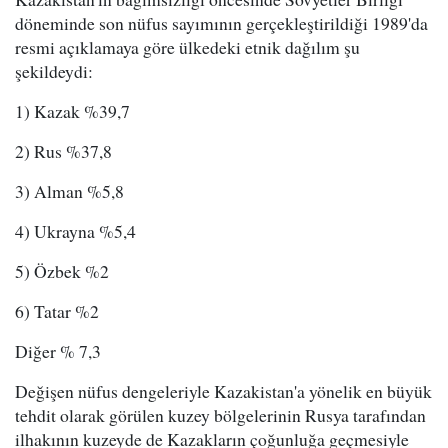
döneminde son nüfus sayımının gerçekleştirildiği 1989'da
resmi açıklamaya göre ülkedeki etnik dağılım şu
şekildeydi:
1) Kazak %39,7
2) Rus %37,8
3) Alman %5,8
4) Ukrayna %5,4
5) Özbek %2
6) Tatar %2
Diğer % 7,3
Değişen nüfus dengeleriyle Kazakistan'a yönelik en büyük
tehdit olarak görülen kuzey bölgelerinin Rusya tarafından
ilhakının kuzeyde de Kazakların çoğunluğa geçmesiyle