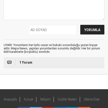
UYARI: Yorumların her türlü cezai ve hukuki sorumluluğu yazan kişiye
aittir. Mepa News, yapılan yorumlardan sorumlu değildir. Her bir yorum
600 karakterle (boşluklu) sınırlıdır.
1 Yorum
Anasayfa
Künye
İletişim
Gizlilik İlkeleri
Sitene Ekle