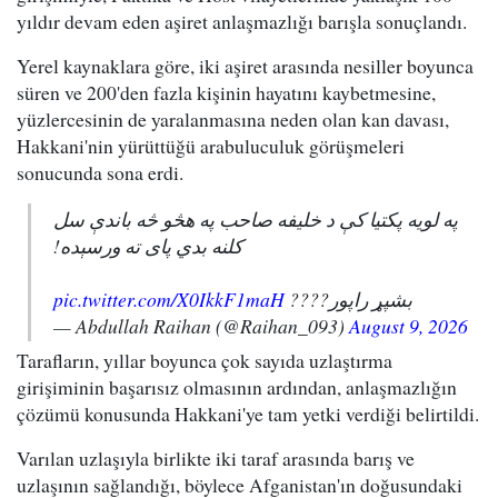
yıldır devam eden aşiret anlaşmazlığı barışla sonuçlandı.
Yerel kaynaklara göre, iki aşiret arasında nesiller boyunca
süren ve 200'den fazla kişinin hayatını kaybetmesine,
yüzlercesinin de yaralanmasına neden olan kan davası,
Hakkani'nin yürüttüğü arabuluculuk görüşmeleri
sonucunda sona erdi.
په لویه پکتیا کې د خلیفه صاحب په هڅو څه باندې سل
کلنه بدي پای ته ورسېده!
pic.twitter.com/X0IkkF1maH
بشپړ راپور????
— Abdullah Raihan (@Raihan_093)
August 9, 2026
Tarafların, yıllar boyunca çok sayıda uzlaştırma
girişiminin başarısız olmasının ardından, anlaşmazlığın
çözümü konusunda Hakkani'ye tam yetki verdiği belirtildi.
Varılan uzlaşıyla birlikte iki taraf arasında barış ve
uzlaşının sağlandığı, böylece Afganistan'ın doğusundaki