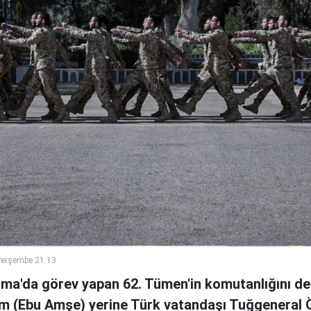
Perşembe 21:13
ama'da görev yapan 62. Tümen'in komutanlığını de
m (Ebu Amşe) yerine Türk vatandaşı Tuğgenera