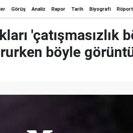
ler
Görüş
Analiz
Rapor
Tarih
Biyografi
Röport
ları 'çatışmasızlık b
vururken böyle görünt