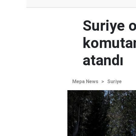
Suriye 
komutan
atandı
Mepa News
>
Suriye