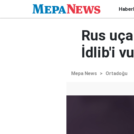
Haber
Rus uçak
İdlib'i 
Mepa News
>
Ortadoğu