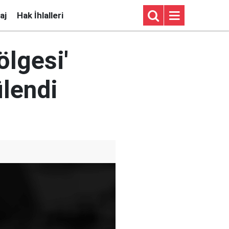
aj
Hak İhlalleri
ölgesi'
ülendi