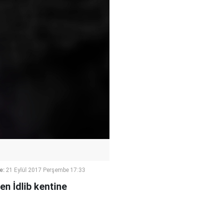
e:
21 Eylül 2017 Perşembe 17:33
en İdlib kentine