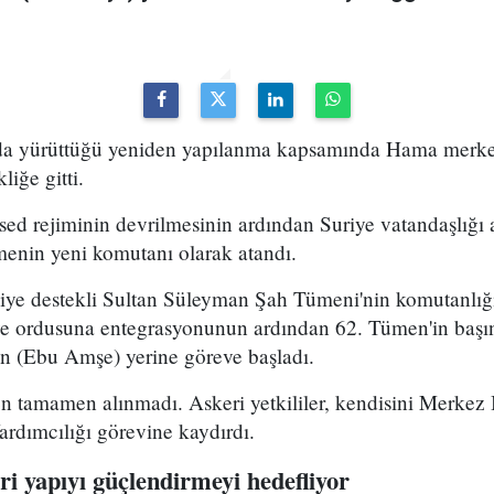
uda yürüttüğü yeniden yapılanma kapsamında Hama merke
iğe gitti.
ed rejiminin devrilmesinin ardından Suriye vatandaşlığı
enin yeni komutanı olarak atandı.
kiye destekli Sultan Süleyman Şah Tümeni'nin komutanlığ
ye ordusuna entegrasyonunun ardından 62. Tümen'in başın
 (Ebu Amşe) yerine göreve başladı.
 tamamen alınmadı. Askeri yetkililer, kendisini Merkez B
dımcılığı görevine kaydırdı.
i yapıyı güçlendirmeyi hedefliyor