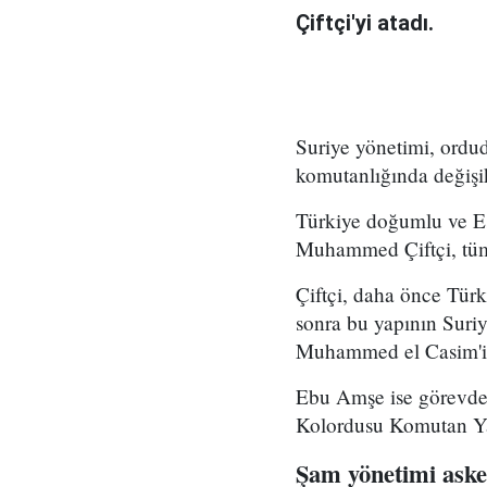
Çiftçi'yi atadı.
Suriye yönetimi, ord
komutanlığında değişikl
Türkiye doğumlu ve Es
Muhammed Çiftçi, tüm
Çiftçi, daha önce Tür
sonra bu yapının Suri
Muhammed el Casim'in
Ebu Amşe ise görevden
Kolordusu Komutan Yar
Şam yönetimi asker