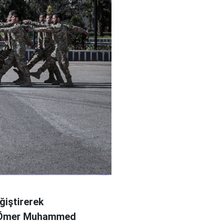
ğiştirerek
l Ömer Muhammed