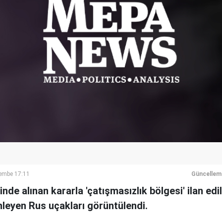
şembe 17:11
Güncellem
de alınan kararla 'çatışmasızlık bölgesi' ilan edil
nleyen Rus uçakları görüntülendi.