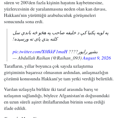
süren ve 200'den fazla kişinin hayatını kaybetmesine,
yüzlercesinin de yaralanmasına neden olan kan davası,
Hakkani'nin yürüttüğü arabuluculuk görüşmeleri
sonucunda sona erdi.
په لویه پکتیا کې د خلیفه صاحب په هڅو څه باندې سل
کلنه بدي پای ته ورسېده!
pic.twitter.com/X0IkkF1maH
بشپړ راپور????
— Abdullah Raihan (@Raihan_093)
August 9, 2026
Tarafların, yıllar boyunca çok sayıda uzlaştırma
girişiminin başarısız olmasının ardından, anlaşmazlığın
çözümü konusunda Hakkani'ye tam yetki verdiği belirtildi.
Varılan uzlaşıyla birlikte iki taraf arasında barış ve
uzlaşının sağlandığı, böylece Afganistan'ın doğusundaki
en uzun süreli aşiret ihtilaflarından birinin sona erdiği
ifade edildi.