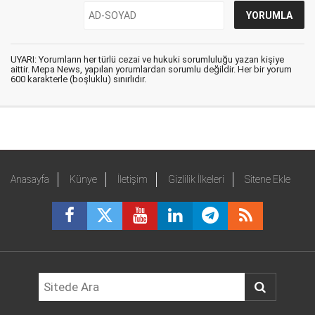
UYARI: Yorumların her türlü cezai ve hukuki sorumluluğu yazan kişiye
aittir. Mepa News, yapılan yorumlardan sorumlu değildir. Her bir yorum
600 karakterle (boşluklu) sınırlıdır.
Anasayfa
Künye
İletişim
Gizlilik İlkeleri
Sitene Ekle