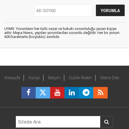
UYARI: Yorumların her türlü cezai ve hukuki sorumluluğu yazan kişiye
aittir. Mepa News, yapılan yorumlardan sorumlu değildir. Her bir yorum
600 karakterle (boşluklu) sınırlıdır.
Anasayfa
Künye
İletişim
Gizlilik İlkeleri
Sitene Ekle