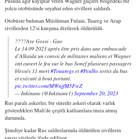
Pusuda ağır kayıplar veren Wagner güçleri bölgedeki bir
yolcu otobüsünde seyahat eden sivillere saldırdı.
Otobüste bulunan Müslüman Fulani, Tuareg ve Arap
sivillerden 12'si kurşuna dizilerek öldürüldü.
????Axe Gossi - Gao
Le 14 09 2023 après être pris dans une embuscade
d’Alkaida un convoi de militaires maliens et Wagner
ont ouvert le feu sur le bus Sonef plusieurs passagers
blessés 11 mort
#Touaregs
et
#Peulhs
sortis du bus
et exécuté à bout portant.
pic.twitter.com/MWnjfM5FwZ
— Inkinane (@Inkinane1)
September 20, 2023
Rus paralı askerler, bir süredir askeri olarak varlık
gösterdikleri Mali'de çeşitli katliamlara imza atmış
durumda.
Şimdiye kadar Rus saldırılarında öldürülen sivillerin
sayısı yüzlerle ifade ediliyor.