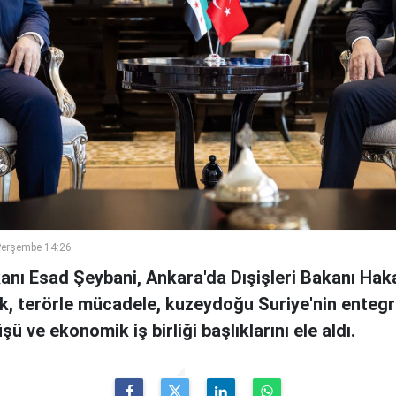
Perşembe 14:26
kanı Esad Şeybani, Ankara'da Dışişleri Bakanı Haka
, terörle mücadele, kuzeydoğu Suriye'nin entegr
ü ve ekonomik iş birliği başlıklarını ele aldı.