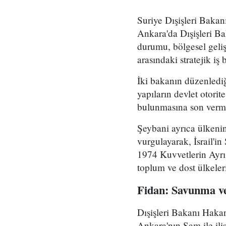
Suriye Dışişleri Bakan
Ankara'da Dışişleri Ba
durumu, bölgesel geli
arasındaki stratejik iş b
İki bakanın düzenlediğ
yapıların devlet otorit
bulunmasına son verme
Şeybani ayrıca ülkenin
vurgulayarak, İsrail'in
1974 Kuvvetlerin Ayrış
toplum ve dost ülkeler
Fidan: Savunma ve 
Dışişleri Bakanı Hakan
Ankara'nın Şam ile ili