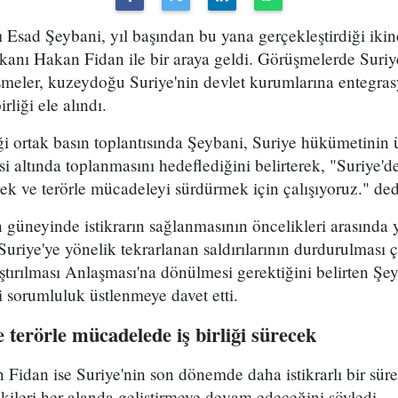
ı Esad Şeybani, yıl başından bu yana gerçekleştirdiği ikin
kanı Hakan Fidan ile bir araya geldi. Görüşmelerde Suriy
şmeler, kuzeydoğu Suriye'nin devlet kurumlarına entegras
irliği ele alındı.
i ortak basın toplantısında Şeybani, Suriye hükümetinin ü
esi altında toplanmasını hedeflediğini belirterek, "Suriye'd
k ve terörle mücadeleyi sürdürmek için çalışıyoruz." ded
 güneyinde istikrarın sağlanmasının öncelikleri arasında y
 Suriye'ye yönelik tekrarlanan saldırılarının durdurulması
tırılması Anlaşması'na dönülmesi gerektiğini belirten Şey
i sorumluluk üstlenmeye davet etti.
terörle mücadelede iş birliği sürecek
 Fidan ise Suriye'nin son dönemde daha istikrarlı bir sürec
şkileri her alanda geliştirmeye devam edeceğini söyledi.