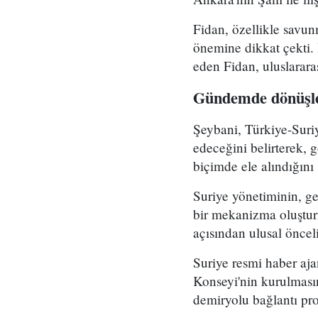
Fidan, özellikle savun
önemine dikkat çekti. İ
eden Fidan, uluslararas
Gündemde dönüşler
Şeybani, Türkiye-Suriy
edeceğini belirterek, g
biçimde ele alındığını 
Suriye yönetiminin, ge
bir mekanizma oluştur
açısından ulusal önceli
Suriye resmi haber aj
Konseyi'nin kurulmasın
demiryolu bağlantı pro