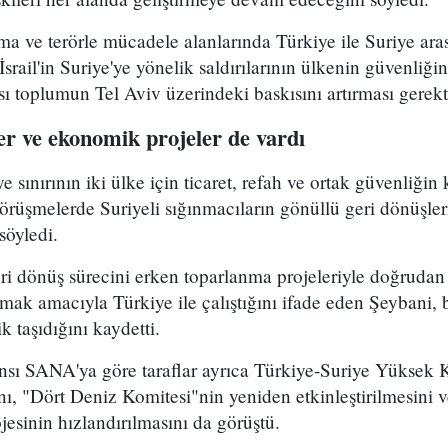
ma ve terörle mücadele alanlarında Türkiye ile Suriye arası
srail'in Suriye'ye yönelik saldırılarının ülkenin güvenliğini
ı toplumun Tel Aviv üzerindeki baskısını artırması gerektiğ
 ve ekonomik projeler de vardı
e sınırının iki ülke için ticaret, refah ve ortak güvenliği
örüşmelerde Suriyeli sığınmacıların gönüllü geri dönüşleri
söyledi.
ri dönüş sürecini erken toparlanma projeleriyle doğrudan i
mak amacıyla Türkiye ile çalıştığını ifade eden Şeybani
k taşıdığını kaydetti.
ansı SANA'ya göre taraflar ayrıca Türkiye-Suriye Yüksek
ı, "Dört Deniz Komitesi"nin yeniden etkinleştirilmesini v
jesinin hızlandırılmasını da görüştü.