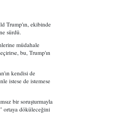
ld Trump'ın, ekibinde
öne sürdü.
mlerine müdahale
çirirse, bu, Trump'ın
n'ın kendisi de
nle istese de istemese
msız bir soruşturmayla
e” ortaya döküleceğini