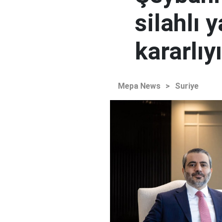
silahlı 
kararlıy
Mepa News
>
Suriye