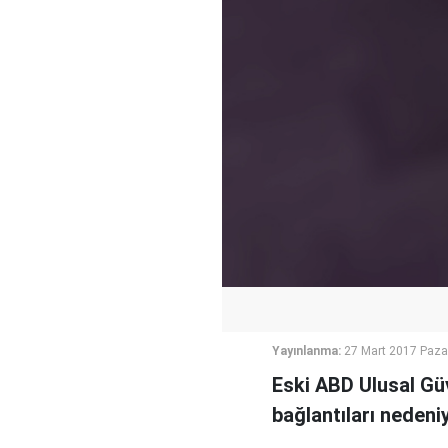
Yayınlanma:
27 Mart 2017 Paza
Eski ABD Ulusal Güv
bağlantıları nedeniy