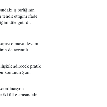
ndaki iş birliğinin
 tehdit ettiğini ifade
ini dile getirdi.
n kapısı olmaya devam
nin de ayrıntılı
lişkilendirecek pratik
, bu konunun Şam
 Koordinasyon
e iki ülke arasındaki