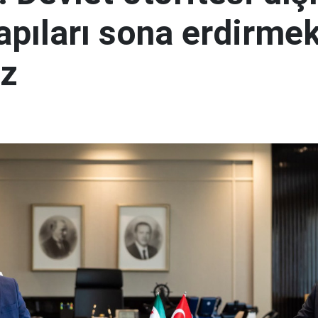
yapıları sona erdirme
ız