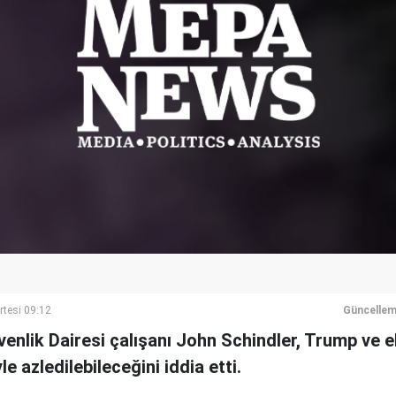
rtesi 09:12
Güncellem
enlik Dairesi çalışanı John Schindler, Trump ve ek
le azledilebileceğini iddia etti.