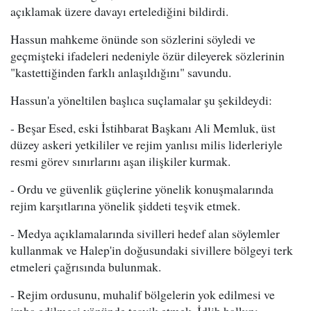
açıklamak üzere davayı ertelediğini bildirdi.
Hassun mahkeme önünde son sözlerini söyledi ve
geçmişteki ifadeleri nedeniyle özür dileyerek sözlerinin
"kastettiğinden farklı anlaşıldığını" savundu.
Hassun'a yöneltilen başlıca suçlamalar şu şekildeydi:
- Beşar Esed, eski İstihbarat Başkanı Ali Memluk, üst
düzey askeri yetkililer ve rejim yanlısı milis liderleriyle
resmi görev sınırlarını aşan ilişkiler kurmak.
- Ordu ve güvenlik güçlerine yönelik konuşmalarında
rejim karşıtlarına yönelik şiddeti teşvik etmek.
- Medya açıklamalarında sivilleri hedef alan söylemler
kullanmak ve Halep'in doğusundaki sivillere bölgeyi terk
etmeleri çağrısında bulunmak.
- Rejim ordusunu, muhalif bölgelerin yok edilmesi ve
imha edilmesi yönünde teşvik etmek, İdlib halkını