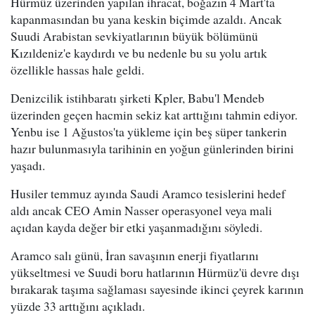
Hürmüz üzerinden yapılan ihracat, boğazın 4 Mart'ta
kapanmasından bu yana keskin biçimde azaldı. Ancak
Suudi Arabistan sevkiyatlarının büyük bölümünü
Kızıldeniz'e kaydırdı ve bu nedenle bu su yolu artık
özellikle hassas hale geldi.
Denizcilik istihbaratı şirketi Kpler, Babu'l Mendeb
üzerinden geçen hacmin sekiz kat arttığını tahmin ediyor.
Yenbu ise 1 Ağustos'ta yükleme için beş süper tankerin
hazır bulunmasıyla tarihinin en yoğun günlerinden birini
yaşadı.
Husiler temmuz ayında Saudi Aramco tesislerini hedef
aldı ancak CEO Amin Nasser operasyonel veya mali
açıdan kayda değer bir etki yaşanmadığını söyledi.
Aramco salı günü, İran savaşının enerji fiyatlarını
yükseltmesi ve Suudi boru hatlarının Hürmüz'ü devre dışı
bırakarak taşıma sağlaması sayesinde ikinci çeyrek karının
yüzde 33 arttığını açıkladı.