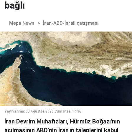
bağlı
Mepa News
>
İran-ABD-İsrail çatışması
Yayınlanma:
08 Ağustos 2026 Cumartesi 14:36
İran Devrim Muhafızları, Hürmüz Boğazı'nın
açılmasının ABD'nin İran'ın taleplerini kabul