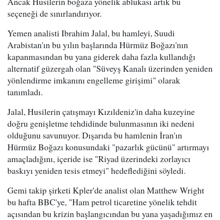
Ancak Husilerin boğaza yönelik ablukası artık bu
seçeneği de sınırlandırıyor.
Yemen analisti Ibrahim Jalal, bu hamleyi, Suudi
Arabistan'ın bu yılın başlarında Hürmüz Boğazı'nın
kapanmasından bu yana giderek daha fazla kullandığı
alternatif güzergah olan "Süveyş Kanalı üzerinden yeniden
yönlendirme imkanını engelleme girişimi" olarak
tanımladı.
Jalal, Husilerin çatışmayı Kızıldeniz'in daha kuzeyine
doğru genişletme tehdidinde bulunmasının iki nedeni
olduğunu savunuyor. Dışarıda bu hamlenin İran'ın
Hürmüz Boğazı konusundaki "pazarlık gücünü" artırmayı
amaçladığını, içeride ise "Riyad üzerindeki zorlayıcı
baskıyı yeniden tesis etmeyi" hedeflediğini söyledi.
Gemi takip şirketi Kpler'de analist olan Matthew Wright
bu hafta BBC'ye, "Ham petrol ticaretine yönelik tehdit
açısından bu krizin başlangıcından bu yana yaşadığımız en