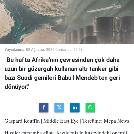
Yayınlanma:
08 Ağustos 2026 Cumartesi 16:28
"Bu hafta Afrika'nın çevresinden çok daha
uzun bir güzergah kullanan altı tanker gibi
bazı Suudi gemileri Babu'l Mendeb'ten geri
dönüyor."
Gaspard Rouffin | Middle East Eye | Tercüme: Mepa News
Husiler çarşamba günü, Kızıldeniz'in kuzeyindeki önemli