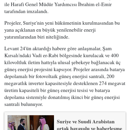
ile Harafi Genel Müdür Yardımcısı İbrahim el-Emir
tarafından imzalandı.
Projeler, Suriye'nin yeni hükümetinin kurulmasından bu
yana açıklanan en büyük yenilenebilir enerji
yatırımlarından biri niteliğinde.
Levant 24'ün aktardığı habere göre anlaşmalar, Şam
Kırsalı'ndaki Vadi er-Rabi bölgesinde kurulacak ve 400
kilovoltluk iletim hattıyla ulusal şebekeye bağlanacak üç
güneş enerjisi projesini kapsıyor. Projeler arasında batarya
depolamalı bir fotovoltaik güneş enerjisi santrali, 200
megavatlık inverter kapasitesiyle desteklenen 274 megavat
üretim kapasiteli bir güneş enerjisi tesisi ve batarya
depolama sistemiyle donatılmış ikinci bir güneş enerjisi
santrali bulunuyor.
Suriye ve Suudi Arabistan
ortak havayolu ve haberleşme