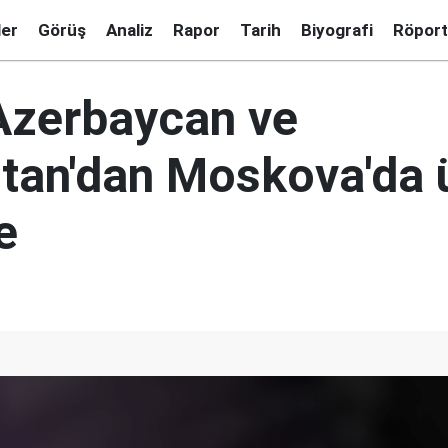
ler
Görüş
Analiz
Rapor
Tarih
Biyografi
Röport
Azerbaycan ve
tan'dan Moskova'da 
e