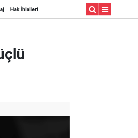
aj
Hak İhlalleri
üçlü