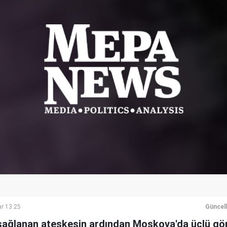
r 13:25
Güncel
 sağlanan ateşkesin ardından Moskova'da üçlü g