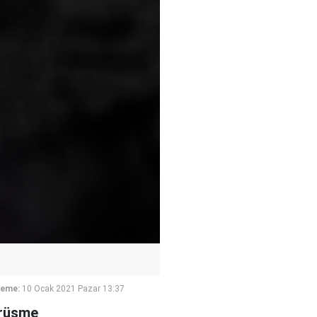
leme:
10 Ocak 2021 Pazar 13:37
örüşme