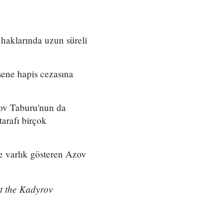
haklarında uzun süreli
sene hapis cezasına
zov Taburu'nun da
tarafı birçok
e varlık gösteren Azov
st the Kadyrov