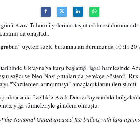
ünü Azov Taburu üyelerinin tespit edilmesi durumunda 
kararını da onayladı.
 grubun" üyeleri suçlu bulunmaları durumunda 10 ila 20 
tarihinde Ukrayna'ya karşı başlattığı işgal hamlesinde A
şırı sağcı ve Neo-Nazi grupları da gerekçe gösterdi. Rus 
yı "Nazilerden arındırmayı" amaçladıklarını ileri sürdü.
ip olmasa da özellikle Azak Denizi kıyısındaki bölgelerd
omuz yağı sürmeleriyle gündem olmuştu.
of the National Guard greased the bullets with lard again