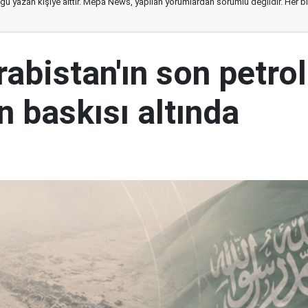
ğu yazan kişiye aittir. Mepa News, yapılan yorumlardan sorumlu değildir. Her bir 
abistan'ın son petrol
n baskısı altında