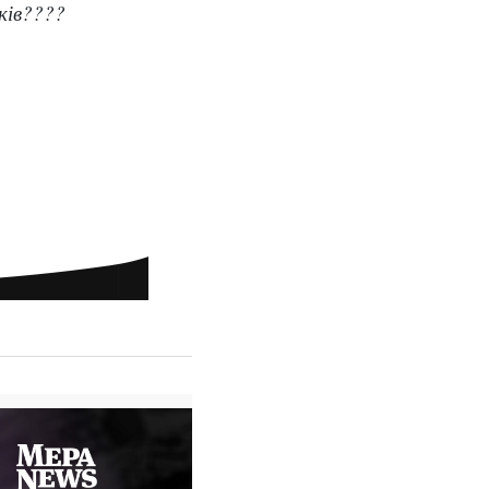
ків????