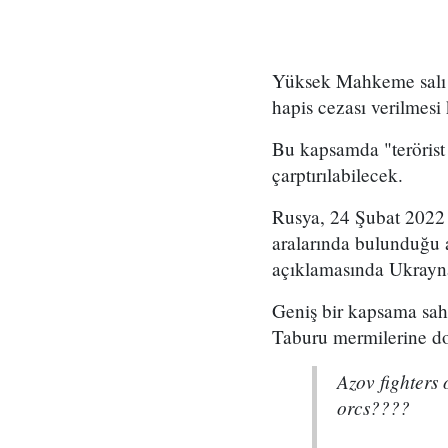
Yüksek Mahkeme salı g
hapis cezası verilmesi 
Bu kapsamda "terörist
çarptırılabilecek.
Rusya, 24 Şubat 2022 
aralarında bulunduğu a
açıklamasında Ukrayna'
Geniş bir kapsama sah
Taburu mermilerine d
Azov fighters 
orcs????