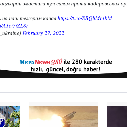
Нацгвардії змастили кулі салом проти кадировських ор
 на наш телеграм канал
https://t.co/SBQltMr4bM
om/A1ci7tZL8r
ukraine)
February 27, 2022