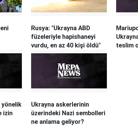
eni
Rusya: "Ukrayna ABD
Mariupo
füzeleriyle hapishaneyi
Ukrayna
vurdu, en az 40 kişi öldü"
teslim 
 yönelik
Ukrayna askerlerinin
 izin
üzerindeki Nazi sembolleri
ne anlama geliyor?