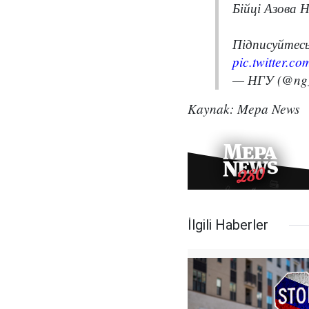
Бійці Азова 
Підписуйтесь
pic.twitter.c
— НГУ (@ng_
Kaynak: Mepa News
İlgili Haberler