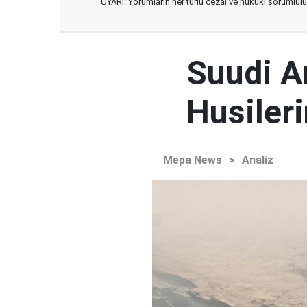
UYARI: Yorumların her türlü cezai ve hukuki sorumlulu
Suudi Ar
Husileri
Mepa News
>
Analiz