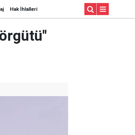
aj
Hak İhlalleri
örgütü"