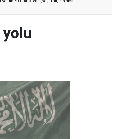
yorum 600 karakterle (boşluklu) sınırlıdır.
 yolu