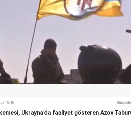
alı 15:45
Güncell
mesi, Ukrayna'da faaliyet gösteren Azov Taburu