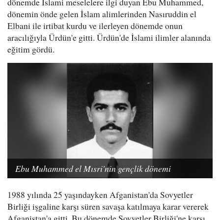
dönemde İslami meselelere ilgi duyan Ebu Muhammed,
dönemin önde gelen İslam alimlerinden Nasıruddin el
Elbani ile irtibat kurdu ve ilerleyen dönemde onun
aracılığıyla Ürdün'e gitti. Ürdün'de İslami ilimler alanında
eğitim gördü.
Ebu Muhammed el Mısri'nin gençlik dönemi
1988 yılında 25 yaşındayken Afganistan'da Sovyetler
Birliği işgaline karşı süren savaşa katılmaya karar vererek
Afganistan'a gitti. Bu dönemde Sovyetler Birliği'ne karşı