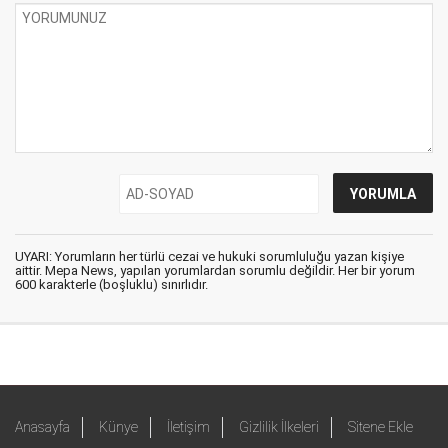
UYARI: Yorumların her türlü cezai ve hukuki sorumluluğu yazan kişiye
aittir. Mepa News, yapılan yorumlardan sorumlu değildir. Her bir yorum
600 karakterle (boşluklu) sınırlıdır.
Anasayfa
Künye
İletişim
Gizlilik İlkeleri
Sitene Ekle