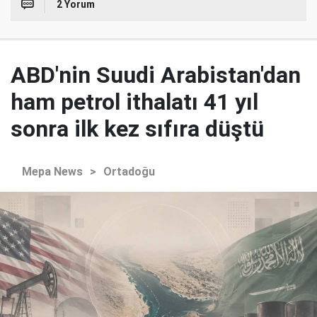
2 Yorum
ABD'nin Suudi Arabistan'dan
ham petrol ithalatı 41 yıl
sonra ilk kez sıfıra düştü
Mepa News
>
Ortadoğu