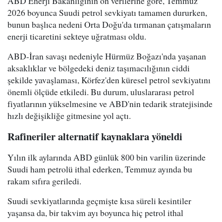
ABD Enerji Bakanlığının ön verilerine göre, Temmuz
2026 boyunca Suudi petrol sevkiyatı tamamen dururken,
bunun başlıca nedeni Orta Doğu'da tırmanan çatışmaların
enerji ticaretini sekteye uğratması oldu.
ABD-İran savaşı nedeniyle Hürmüz Boğazı'nda yaşanan
aksaklıklar ve bölgedeki deniz taşımacılığının ciddi
şekilde yavaşlaması, Körfez'den küresel petrol sevkiyatını
önemli ölçüde etkiledi. Bu durum, uluslararası petrol
fiyatlarının yükselmesine ve ABD'nin tedarik stratejisinde
hızlı değişikliğe gitmesine yol açtı.
Rafineriler alternatif kaynaklara yöneldi
Yılın ilk aylarında ABD günlük 800 bin varilin üzerinde
Suudi ham petrolü ithal ederken, Temmuz ayında bu
rakam sıfıra geriledi.
Suudi sevkiyatlarında geçmişte kısa süreli kesintiler
yaşansa da, bir takvim ayı boyunca hiç petrol ithal