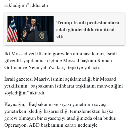
sakladığını" iddia etti.
Trump İranlı protestoculara
silah gönderdiklerini itiraf
etti
İki Mossad yetkilisinin görevden alınması kararı, İsrail
güvenlik yapılanması içinde Mossad başkanı Roman
Gofman ve Netanyahu'ya karşı tepkiye yol açtı.
İsrail gazetesi Maariv, ismini açıklamadığı bir Mossad
yetkilisinin "başbakanın istihbarat teşkilatını mahvettiğini
söylediğini" aktardı.
Kaynağın, "Başbakanın ve siyasi yönetimin savaşı
yönetirken işlediği başarısızlığı temizlemekten başka
görevi olmayan bir siyasetçiyi atadığınızda olan budur.
Operasyon, ABD başkanının kararı nedeniyle