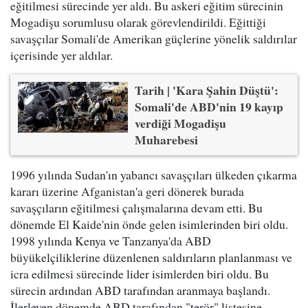
eğitilmesi sürecinde yer aldı. Bu askeri eğitim sürecinin
Mogadişu sorumlusu olarak görevlendirildi. Eğittiği
savaşçılar Somali'de Amerikan güçlerine yönelik saldırılar
içerisinde yer aldılar.
Tarih | 'Kara Şahin Düştü':
Somali'de ABD'nin 19 kayıp
verdiği Mogadişu
Muharebesi
1996 yılında Sudan'ın yabancı savaşçıları ülkeden çıkarma
kararı üzerine Afganistan'a geri dönerek burada
savaşçıların eğitilmesi çalışmalarına devam etti. Bu
dönemde El Kaide'nin önde gelen isimlerinden biri oldu.
1998 yılında Kenya ve Tanzanya'da ABD
büyükelçiliklerine düzenlenen saldırıların planlanması ve
icra edilmesi sürecinde lider isimlerden biri oldu. Bu
sürecin ardından ABD tarafından aranmaya başlandı.
İlerleyen dönemde ABD tarafından "terör" listesine