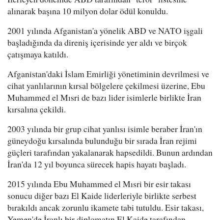
alınarak başına 10 milyon dolar ödül konuldu.
2001 yılında Afganistan'a yönelik ABD ve NATO işgali
başladığında da direniş içerisinde yer aldı ve birçok
çatışmaya katıldı.
Afganistan'daki İslam Emirliği yönetiminin devrilmesi ve
cihat yanlılarının kırsal bölgelere çekilmesi üzerine, Ebu
Muhammed el Mısri de bazı lider isimlerle birlikte İran
kırsalına çekildi.
2003 yılında bir grup cihat yanlısı isimle beraber İran'ın
güneydoğu kırsalında bulunduğu bir sırada İran rejimi
güçleri tarafından yakalanarak hapsedildi. Bunun ardından
İran'da 12 yıl boyunca sürecek hapis hayatı başladı.
2015 yılında Ebu Muhammed el Mısri bir esir takası
sonucu diğer bazı El Kaide liderleriyle birlikte serbest
bırakıldı ancak zorunlu ikamete tabi tutuldu. Esir takası,
Yemen'de İranlı bir diplomatın El Kaide tarafından