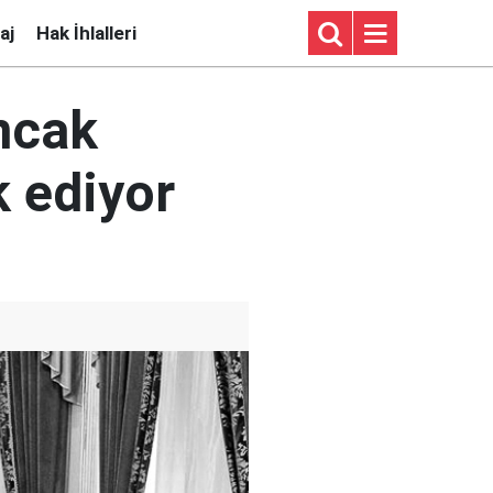
aj
Hak İhlalleri
ncak
k ediyor