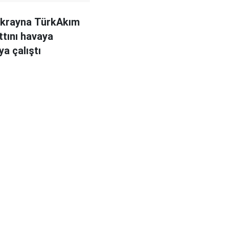
Ukrayna TürkAkım
ttını havaya
a çalıştı