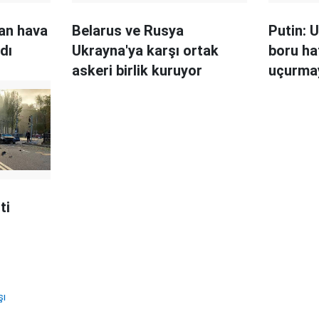
an hava
Belarus ve Rusya
Putin: 
dı
Ukrayna'ya karşı ortak
boru ha
askeri birlik kuruyor
uçurmay
ti
şı