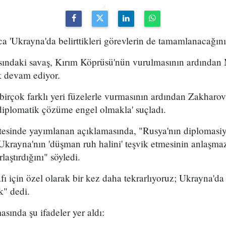
 'Ukrayna'da belirttikleri görevlerin de tamamlanacağını
sındaki savaş, Kırım Köprüsü'nün vurulmasının ardından
k devam ediyor.
irçok farklı yeri füzelerle vurmasının ardından Zakharov
diplomatik çözüme engel olmakla' suçladı.
tesinde yayımlanan açıklamasında, "Rusya'nın diplomasi
krayna'nın 'düşman ruh halini' teşvik etmesinin anlaşma
laştırdığını" söyledi.
 için özel olarak bir kez daha tekrarlıyoruz; Ukrayna'da 
k" dedi.
sında şu ifadeler yer aldı: