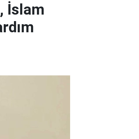
, İslam
ardım