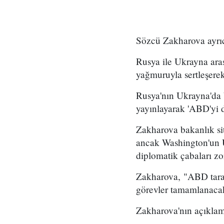
Sözcü Zakharova ayrıca
Rusya ile Ukrayna ara
yağmuruyla sertleşere
Rusya'nın Ukrayna'da b
yayınlayarak 'ABD'yi 
Zakharova bakanlık si
ancak Washington'un U
diplomatik çabaları zor
Zakharova, "ABD tarafı
görevler tamamlanaca
Zakharova'nın açıklama