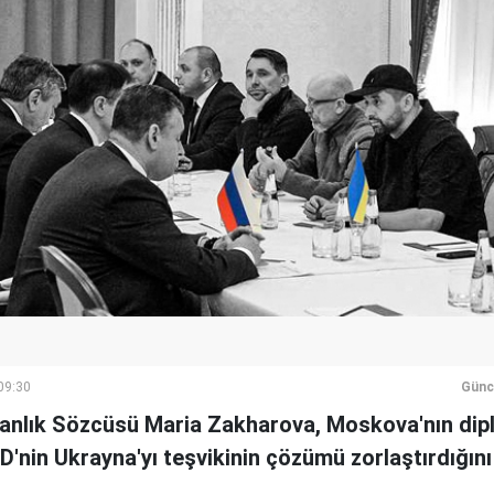
09:30
Günc
kanlık Sözcüsü Maria Zakharova, Moskova'nın dip
nin Ukrayna'yı teşvikinin çözümü zorlaştırdığını b