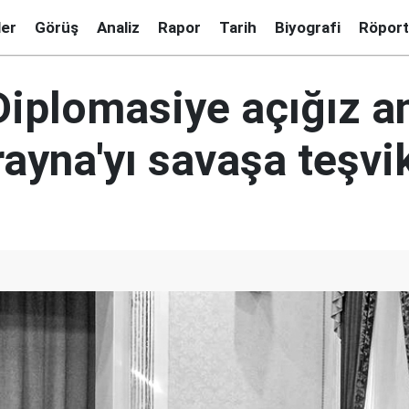
ler
Görüş
Analiz
Rapor
Tarih
Biyografi
Röport
Diplomasiye açığız a
ayna'yı savaşa teşvi