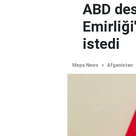
ABD des
Emirliğ
istedi
Mepa News
>
Afganistan