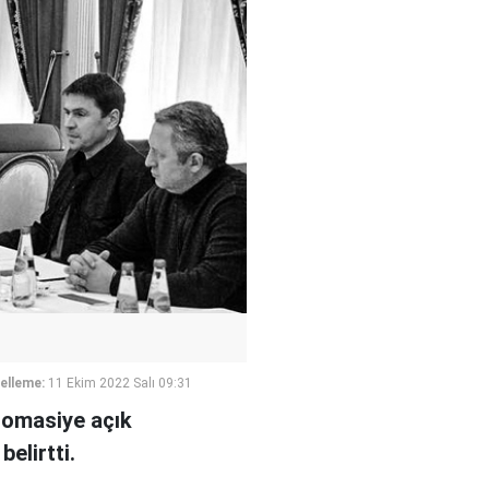
elleme:
11 Ekim 2022 Salı 09:31
lomasiye açık
elirtti.