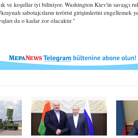
k ve koşullar iyi biliniyor. Washington Kiev'in savaşçı r
kraynalı sabotajcıların terörist girişimlerini engellemek y
şları da o kadar zor olacaktır."