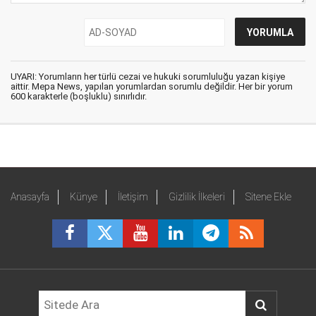
UYARI: Yorumların her türlü cezai ve hukuki sorumluluğu yazan kişiye
aittir. Mepa News, yapılan yorumlardan sorumlu değildir. Her bir yorum
600 karakterle (boşluklu) sınırlıdır.
Anasayfa
Künye
İletişim
Gizlilik İlkeleri
Sitene Ekle