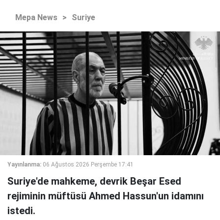
Mepa News
>
Suriye
Yayınlanma:
06 Ağustos 2026 Perşembe 17:41
Suriye'de mahkeme, devrik Beşar Esed
rejiminin müftüsü Ahmed Hassun'un idamını
istedi.