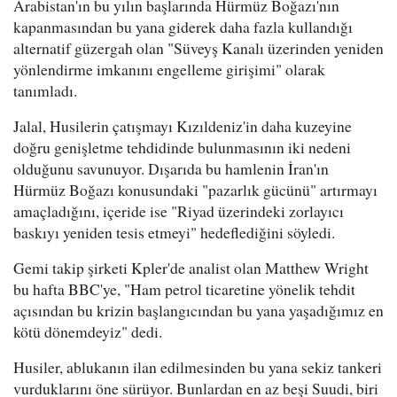
Arabistan'ın bu yılın başlarında Hürmüz Boğazı'nın
kapanmasından bu yana giderek daha fazla kullandığı
alternatif güzergah olan "Süveyş Kanalı üzerinden yeniden
yönlendirme imkanını engelleme girişimi" olarak
tanımladı.
Jalal, Husilerin çatışmayı Kızıldeniz'in daha kuzeyine
doğru genişletme tehdidinde bulunmasının iki nedeni
olduğunu savunuyor. Dışarıda bu hamlenin İran'ın
Hürmüz Boğazı konusundaki "pazarlık gücünü" artırmayı
amaçladığını, içeride ise "Riyad üzerindeki zorlayıcı
baskıyı yeniden tesis etmeyi" hedeflediğini söyledi.
Gemi takip şirketi Kpler'de analist olan Matthew Wright
bu hafta BBC'ye, "Ham petrol ticaretine yönelik tehdit
açısından bu krizin başlangıcından bu yana yaşadığımız en
kötü dönemdeyiz" dedi.
Husiler, ablukanın ilan edilmesinden bu yana sekiz tankeri
vurduklarını öne sürüyor. Bunlardan en az beşi Suudi, biri