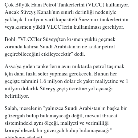
Çok Büyük Ham Petrol Tankerlerini (VLCC) kullanıyor.
Ancak Süveyş Kanalı'nın sınırlı derinliği nedeniyle
yaklaşık 1 milyon varil kapasiteli Suezmax tankerlerinin
veya kısmen yüklü VLCC'lerin kullanılması gerekiyor.
Bohl, "VLCC'ler Süveyş'ten kısmen yüklü geçmek
zorunda kalırsa Suudi Arabistan'ın ne kadar petrol
geçirebileceğini etkileyecektir" dedi.
Asya'ya giden tankerlerin aynı miktarda petrol taşımak
için daha fazla sefer yapması gerekecek. Bunun her
geçişte tahmini 1.6 milyon dolar ek yakıt maliyetine ve 1
milyon dolarlık Süveyş geçiş ücretine yol açacağı
belirtiliyor.
Salah, meselenin "yalnızca Suudi Arabistan'ın başka bir
güzergah bulup bulamayacağı değil, mevcut ihracat
sistemindeki aynı ölçeği, maliyeti ve verimliliği
koruyabilecek bir güzergah bulup bulamayacağı"
olduğunu söyledi.