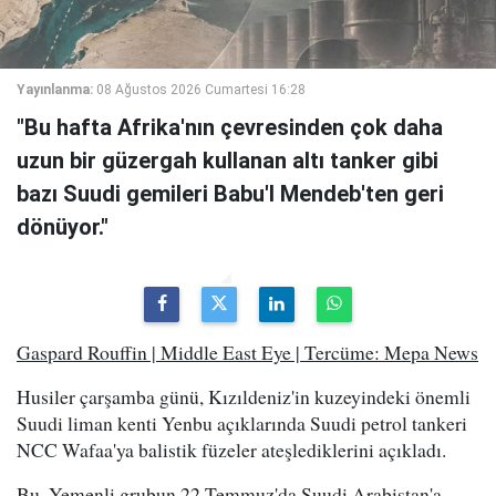
Yayınlanma:
08 Ağustos 2026 Cumartesi 16:28
"Bu hafta Afrika'nın çevresinden çok daha
uzun bir güzergah kullanan altı tanker gibi
bazı Suudi gemileri Babu'l Mendeb'ten geri
dönüyor."
Gaspard Rouffin | Middle East Eye | Tercüme: Mepa News
Husiler çarşamba günü, Kızıldeniz'in kuzeyindeki önemli
Suudi liman kenti Yenbu açıklarında Suudi petrol tankeri
NCC Wafaa'ya balistik füzeler ateşlediklerini açıkladı.
Bu, Yemenli grubun 22 Temmuz'da Suudi Arabistan'a