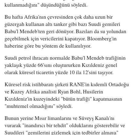
kullanmadığını" düşündüğünü söyledi.
Bu hafta Afrika'nın çevresinden çok daha uzun bir
güzergah kullanan altı tanker gibi bazı Suudi gemileri
Babu'l Mendeb'ten geri dönüyor. Bazıları da su yolundan
geçebilmek için vericilerini kapatıyor. Bloomberg'in
haberine göre bu yöntem de kullanılıyor.
Suudi petrol ihracatı normalde Babu'l Mendeb trafiğinin
yaklaşık yüzde 66'sını oluştururken Kızıldeniz genel
olarak küresel ticaretin yüzde 10 ila 12'sini taşıyor.
Küresel risk istihbaratı şirketi RANE'in kıdemli Ortadoğu
ve Kuzey Afrika analisti Ryan Bohl, Husilerin
Kızıldeniz'in kuzeyindeki "bütün trafiği" kapatmasının
"muhtemel olmadığını" söyledi.
Bunun yerine Mısır limanlarını ve Süveyş Kanalı'nı
vurarak "inandırıcı bir tehdit" olduklarını gösterebilir ve
Suudileri "gemilerini gizlemek için tedbirler almaya"