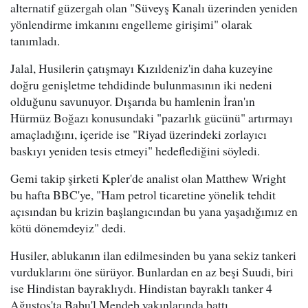
alternatif güzergah olan "Süveyş Kanalı üzerinden yeniden
yönlendirme imkanını engelleme girişimi" olarak
tanımladı.
Jalal, Husilerin çatışmayı Kızıldeniz'in daha kuzeyine
doğru genişletme tehdidinde bulunmasının iki nedeni
olduğunu savunuyor. Dışarıda bu hamlenin İran'ın
Hürmüz Boğazı konusundaki "pazarlık gücünü" artırmayı
amaçladığını, içeride ise "Riyad üzerindeki zorlayıcı
baskıyı yeniden tesis etmeyi" hedeflediğini söyledi.
Gemi takip şirketi Kpler'de analist olan Matthew Wright
bu hafta BBC'ye, "Ham petrol ticaretine yönelik tehdit
açısından bu krizin başlangıcından bu yana yaşadığımız en
kötü dönemdeyiz" dedi.
Husiler, ablukanın ilan edilmesinden bu yana sekiz tankeri
vurduklarını öne sürüyor. Bunlardan en az beşi Suudi, biri
ise Hindistan bayraklıydı. Hindistan bayraklı tanker 4
Ağustos'ta Babu'l Mendeb yakınlarında battı.