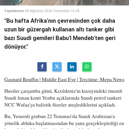
Yayınlanma:
08 Ağustos 2026 Cumartesi 16:28
"Bu hafta Afrika'nın çevresinden çok daha
uzun bir güzergah kullanan altı tanker gibi
bazı Suudi gemileri Babu'l Mendeb'ten geri
dönüyor."
Gaspard Rouffin | Middle East Eye | Tercüme: Mepa News
Husiler çarşamba günü, Kızıldeniz'in kuzeyindeki önemli
Suudi liman kenti Yenbu açıklarında Suudi petrol tankeri
NCC Wafaa'ya balistik füzeler ateşlediklerini açıkladı.
Bu, Yemenli grubun 22 Temmuz'da Suudi Arabistan'a
yönelik abluka başlatmasından bu yana gerçekleştirdiği en