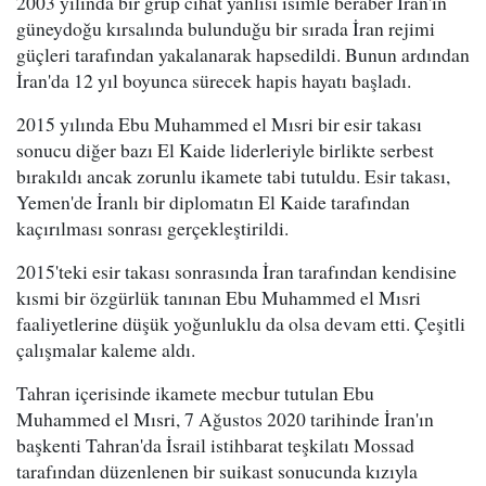
2003 yılında bir grup cihat yanlısı isimle beraber İran'ın
güneydoğu kırsalında bulunduğu bir sırada İran rejimi
güçleri tarafından yakalanarak hapsedildi. Bunun ardından
İran'da 12 yıl boyunca sürecek hapis hayatı başladı.
2015 yılında Ebu Muhammed el Mısri bir esir takası
sonucu diğer bazı El Kaide liderleriyle birlikte serbest
bırakıldı ancak zorunlu ikamete tabi tutuldu. Esir takası,
Yemen'de İranlı bir diplomatın El Kaide tarafından
kaçırılması sonrası gerçekleştirildi.
2015'teki esir takası sonrasında İran tarafından kendisine
kısmi bir özgürlük tanınan Ebu Muhammed el Mısri
faaliyetlerine düşük yoğunluklu da olsa devam etti. Çeşitli
çalışmalar kaleme aldı.
Tahran içerisinde ikamete mecbur tutulan Ebu
Muhammed el Mısri, 7 Ağustos 2020 tarihinde İran'ın
başkenti Tahran'da İsrail istihbarat teşkilatı Mossad
tarafından düzenlenen bir suikast sonucunda kızıyla