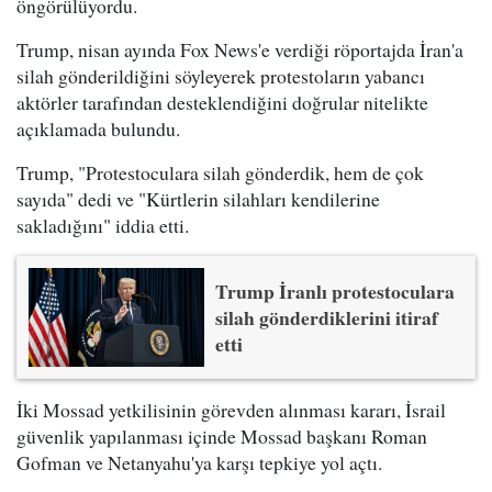
öngörülüyordu.
Trump, nisan ayında Fox News'e verdiği röportajda İran'a
silah gönderildiğini söyleyerek protestoların yabancı
aktörler tarafından desteklendiğini doğrular nitelikte
açıklamada bulundu.
Trump, "Protestoculara silah gönderdik, hem de çok
sayıda" dedi ve "Kürtlerin silahları kendilerine
sakladığını" iddia etti.
Trump İranlı protestoculara
silah gönderdiklerini itiraf
etti
İki Mossad yetkilisinin görevden alınması kararı, İsrail
güvenlik yapılanması içinde Mossad başkanı Roman
Gofman ve Netanyahu'ya karşı tepkiye yol açtı.