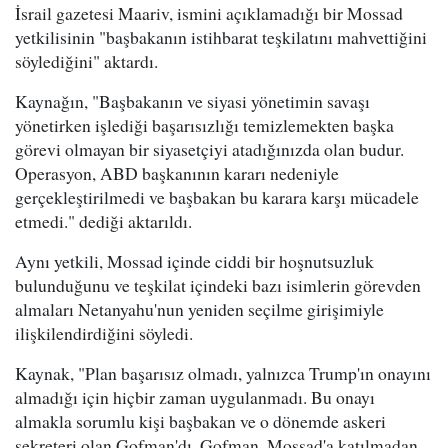
İsrail gazetesi Maariv, ismini açıklamadığı bir Mossad
yetkilisinin "başbakanın istihbarat teşkilatını mahvettiğini
söylediğini" aktardı.
Kaynağın, "Başbakanın ve siyasi yönetimin savaşı
yönetirken işlediği başarısızlığı temizlemekten başka
görevi olmayan bir siyasetçiyi atadığınızda olan budur.
Operasyon, ABD başkanının kararı nedeniyle
gerçekleştirilmedi ve başbakan bu karara karşı mücadele
etmedi." dediği aktarıldı.
Aynı yetkili, Mossad içinde ciddi bir hoşnutsuzluk
bulunduğunu ve teşkilat içindeki bazı isimlerin görevden
almaları Netanyahu'nun yeniden seçilme girişimiyle
ilişkilendirdiğini söyledi.
Kaynak, "Plan başarısız olmadı, yalnızca Trump'ın onayını
almadığı için hiçbir zaman uygulanmadı. Bu onayı
almakla sorumlu kişi başbakan ve o dönemde askeri
sekreteri olan Gofman'dı. Gofman, Mossad'a katılmadan