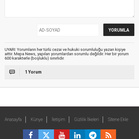
UYARI: Yorumların her türlü cezai ve hukuki sorumluluğu yazan kişiye
aittir. Mepa News, yapılan yorumlardan sorumlu değildir. Her bir yorum
600 karakterle (boşluklu) sınırlıdır.
1 Yorum
Anasayfa
Künye
İletişim
Gizlilik İlkeleri
Sitene Ekle