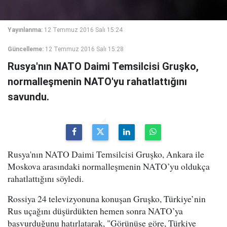
Yayınlanma:
12 Temmuz 2016 Salı 15:24
Güncelleme:
12 Temmuz 2016 Salı 15:28
Rusya'nın NATO Daimi Temsilcisi Gruşko,
normalleşmenin NATO'yu rahatlattığını
savundu.
Rusya'nın NATO Daimi Temsilcisi Gruşko, Ankara ile
Moskova arasındaki normalleşmenin NATO’yu oldukça
rahatlattığını söyledi.
Rossiya 24 televizyonuna konuşan Gruşko, Türkiye’nin
Rus uçağını düşürdükten hemen sonra NATO’ya
başvurduğunu hatırlatarak, "Görünüşe göre, Türkiye