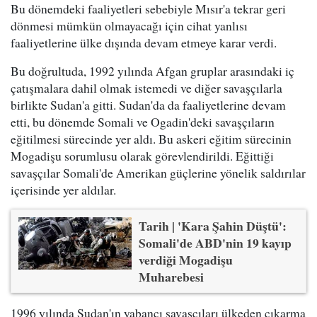
Bu dönemdeki faaliyetleri sebebiyle Mısır'a tekrar geri
dönmesi mümkün olmayacağı için cihat yanlısı
faaliyetlerine ülke dışında devam etmeye karar verdi.
Bu doğrultuda, 1992 yılında Afgan gruplar arasındaki iç
çatışmalara dahil olmak istemedi ve diğer savaşçılarla
birlikte Sudan'a gitti. Sudan'da da faaliyetlerine devam
etti, bu dönemde Somali ve Ogadin'deki savaşçıların
eğitilmesi sürecinde yer aldı. Bu askeri eğitim sürecinin
Mogadişu sorumlusu olarak görevlendirildi. Eğittiği
savaşçılar Somali'de Amerikan güçlerine yönelik saldırılar
içerisinde yer aldılar.
Tarih | 'Kara Şahin Düştü':
Somali'de ABD'nin 19 kayıp
verdiği Mogadişu
Muharebesi
1996 yılında Sudan'ın yabancı savaşçıları ülkeden çıkarma