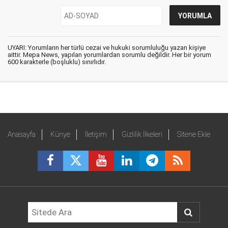
UYARI: Yorumların her türlü cezai ve hukuki sorumluluğu yazan kişiye
aittir. Mepa News, yapılan yorumlardan sorumlu değildir. Her bir yorum
600 karakterle (boşluklu) sınırlıdır.
Anasayfa
Künye
İletişim
Gizlilik İlkeleri
Sitene Ekle