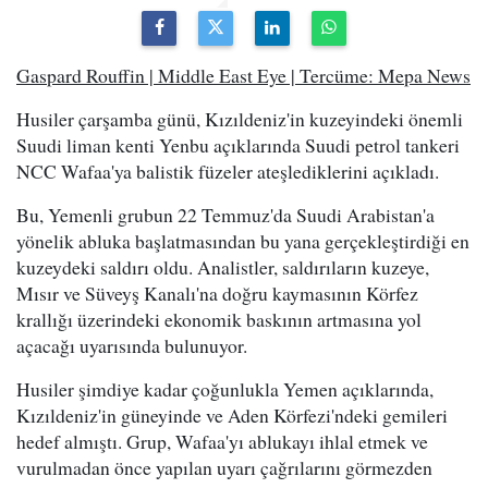
Gaspard Rouffin | Middle East Eye | Tercüme: Mepa News
Husiler çarşamba günü, Kızıldeniz'in kuzeyindeki önemli
Suudi liman kenti Yenbu açıklarında Suudi petrol tankeri
NCC Wafaa'ya balistik füzeler ateşlediklerini açıkladı.
Bu, Yemenli grubun 22 Temmuz'da Suudi Arabistan'a
yönelik abluka başlatmasından bu yana gerçekleştirdiği en
kuzeydeki saldırı oldu. Analistler, saldırıların kuzeye,
Mısır ve Süveyş Kanalı'na doğru kaymasının Körfez
krallığı üzerindeki ekonomik baskının artmasına yol
açacağı uyarısında bulunuyor.
Husiler şimdiye kadar çoğunlukla Yemen açıklarında,
Kızıldeniz'in güneyinde ve Aden Körfezi'ndeki gemileri
hedef almıştı. Grup, Wafaa'yı ablukayı ihlal etmek ve
vurulmadan önce yapılan uyarı çağrılarını görmezden