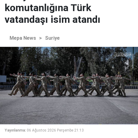
komutanlığına Türk
vatandaşı isim atandı
Mepa News
>
Suriye
Yayınlanma:
06 Ağustos 2026 Perşembe 21:13