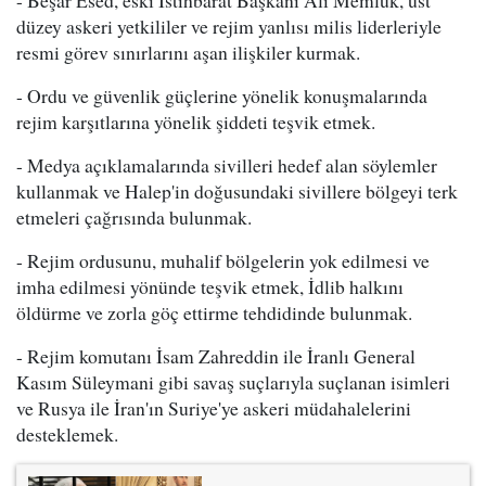
- Beşar Esed, eski İstihbarat Başkanı Ali Memluk, üst
düzey askeri yetkililer ve rejim yanlısı milis liderleriyle
resmi görev sınırlarını aşan ilişkiler kurmak.
- Ordu ve güvenlik güçlerine yönelik konuşmalarında
rejim karşıtlarına yönelik şiddeti teşvik etmek.
- Medya açıklamalarında sivilleri hedef alan söylemler
kullanmak ve Halep'in doğusundaki sivillere bölgeyi terk
etmeleri çağrısında bulunmak.
- Rejim ordusunu, muhalif bölgelerin yok edilmesi ve
imha edilmesi yönünde teşvik etmek, İdlib halkını
öldürme ve zorla göç ettirme tehdidinde bulunmak.
- Rejim komutanı İsam Zahreddin ile İranlı General
Kasım Süleymani gibi savaş suçlarıyla suçlanan isimleri
ve Rusya ile İran'ın Suriye'ye askeri müdahalelerini
desteklemek.