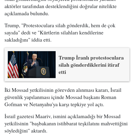
aktörler tarafından desteklendiğini doğrular nitelikte
açıklamada bulundu.
Trump, "Protestoculara silah gönderdik, hem de çok
sayıda" dedi ve "Kürtlerin silahları kendilerine
sakladığını" iddia etti.
Trump İranlı protestoculara
silah gönderdiklerini itiraf
etti
İki Mossad yetkilisinin görevden alınması kararı, İsrail
güvenlik yapılanması içinde Mossad başkanı Roman
Gofman ve Netanyahu'ya karşı tepkiye yol açtı.
İsrail gazetesi Maariv, ismini açıklamadığı bir Mossad
yetkilisinin "başbakanın istihbarat teşkilatını mahvettiğini
söylediğini" aktardı.