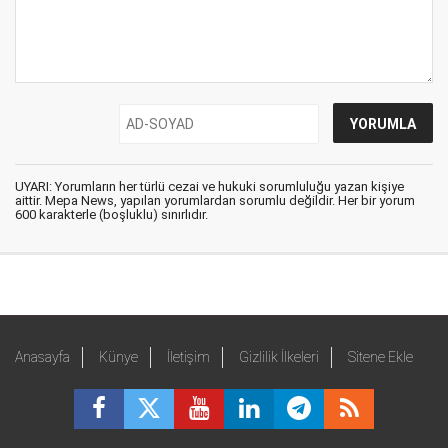
UYARI: Yorumların her türlü cezai ve hukuki sorumluluğu yazan kişiye
aittir. Mepa News, yapılan yorumlardan sorumlu değildir. Her bir yorum
600 karakterle (boşluklu) sınırlıdır.
Anasayfa
Künye
İletişim
Gizlilik İlkeleri
Sitene Ekle