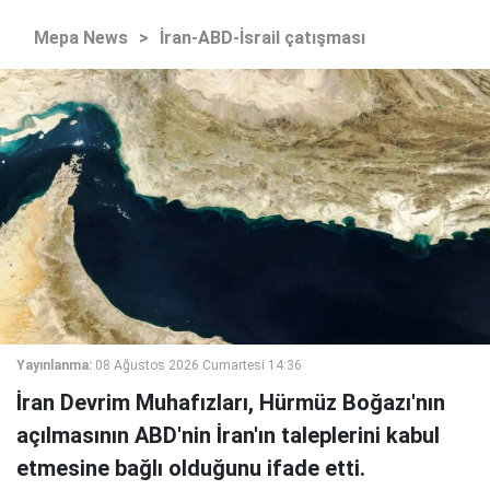
Mepa News
>
İran-ABD-İsrail çatışması
Yayınlanma:
08 Ağustos 2026 Cumartesi 14:36
İran Devrim Muhafızları, Hürmüz Boğazı'nın
açılmasının ABD'nin İran'ın taleplerini kabul
etmesine bağlı olduğunu ifade etti.