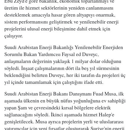
Ebu Zeyd'e göre bakanlık, ekonomik toparlanmayı ve
üretim ile hizmet sektörlerinin yeniden canlanmasını
desteklemek amacıyla hasar gören altyapıyı onarmak,
sistem performansını geliştirmek ve yenilenebilir enerji
projelerini ulusal enerji bileşimine dahil etmek için
çalışıyor.
Suudi Arabistan Enerji Bakanlığı Yenilenebilir Enerjiden
Sorumlu Bakan Yardımcısı Faysal ed Duveyc,
anlaşmaların değerinin yaklaşık 1 milyar dolar olduğunu
söyledi. İnşaat çalışmalarının dört ila beş yıl sürmesinin
beklendiğini belirten Duveyc, her iki tarafın da projeleri üç
yıl içinde tamamlamak için çalıştığını ifade etti.
Suudi Arabistan Enerji Bakanı Danışmanı Fuad Musa, ilk
aşamada ülkenin en büyük nüfus yoğunluğuna ev sahipliği
yapan Şam ve çevresindeki kırsal bölgelere elektrik
sağlanacağını söyledi. İkinci aşamada hizmet Halep'e
genişletilecek. Musa ayrıca projelerin yerli ve uluslararası
yatırımcılar için yeni fırsatlar oluşturarak Suriye'nin enerji