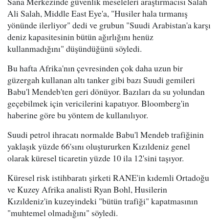
Sana Merkezinde güvenlik meseleleri araştırmacısı Salah
Ali Salah, Middle East Eye'a, "Husiler hala tırmanış
yönünde ilerliyor" dedi ve grubun "Suudi Arabistan'a karşı
deniz kapasitesinin bütün ağırlığını henüz
kullanmadığını" düşündüğünü söyledi.
Bu hafta Afrika'nın çevresinden çok daha uzun bir
güzergah kullanan altı tanker gibi bazı Suudi gemileri
Babu'l Mendeb'ten geri dönüyor. Bazıları da su yolundan
geçebilmek için vericilerini kapatıyor. Bloomberg'in
haberine göre bu yöntem de kullanılıyor.
Suudi petrol ihracatı normalde Babu'l Mendeb trafiğinin
yaklaşık yüzde 66'sını oluştururken Kızıldeniz genel
olarak küresel ticaretin yüzde 10 ila 12'sini taşıyor.
Küresel risk istihbaratı şirketi RANE'in kıdemli Ortadoğu
ve Kuzey Afrika analisti Ryan Bohl, Husilerin
Kızıldeniz'in kuzeyindeki "bütün trafiği" kapatmasının
"muhtemel olmadığını" söyledi.