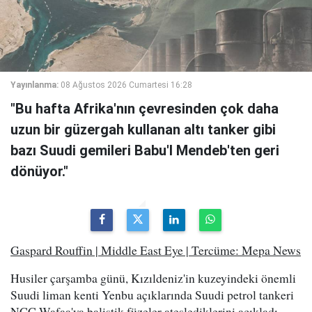
Yayınlanma:
08 Ağustos 2026 Cumartesi 16:28
"Bu hafta Afrika'nın çevresinden çok daha
uzun bir güzergah kullanan altı tanker gibi
bazı Suudi gemileri Babu'l Mendeb'ten geri
dönüyor."
Gaspard Rouffin | Middle East Eye | Tercüme: Mepa News
Husiler çarşamba günü, Kızıldeniz'in kuzeyindeki önemli
Suudi liman kenti Yenbu açıklarında Suudi petrol tankeri
NCC Wafaa'ya balistik füzeler ateşlediklerini açıkladı.